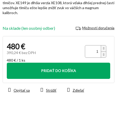
tlmičov. XE149 je dlhšia verzia XE108, ktorá vďaka dlhšej prednej časti
hviezdičiek.
umožňuje tlmiču ešte lepšie znížiť zvuk vo väčších a magnum
kalibroch.
Na sklade (len osobný odber)
Možnosti doručenia
480 €
390,24 € bez DPH
Jednotková
480 € / 1 ks
cena:
PRIDAŤ DO KOŠÍKA
Opýtať sa
Strážiť
Zdieľať