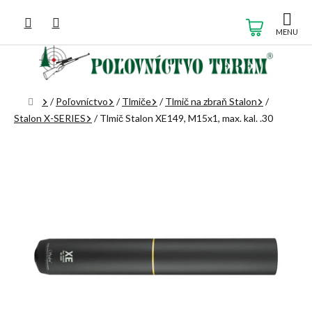
Prejsť
na
NÁKUP
obsah
KOŠÍK
Domov
/
Poľovníctvo
/
Tlmiče
/
Tlmič na zbraň Stalon
/
Stalon X-SERIES
/
Tlmič Stalon XE149, M15x1, max. kal. .30