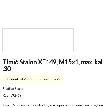
Tlmič Stalon XE149, M15x1, max. kal.
.30
Priemerné
5 hodnotení
Podrobnosti hodnotenia
hodnotenie
produktu
Značka:
Stalon
je
Kód:
172436
5,0
z
Tlmič -
Vhodný na lov a streľbu, kde je primárnou požiadavkou výkon
5