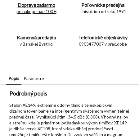
Doprava zadarmo
Poľovnícka predajňa
pri nákupe nad 100 €
s históriou od roku 1991
Kamenná predajňa
Telefonické objednávky
v Banskej Bystrici
0903477007 v prac.dobe
Popis
Parametre
Podrobný popis
Stalon XE149, extrémne odolný tlmič s teleskopickým
dizajnom (over-barrel) a inteligentným systémom vymeniteľnej
prednej časti. Vynikajúci útlm -34.5 dBc (0.308). Vhodný na lov
a streľbu, kde je primárnou požiadavkou výkon tlmičov. XE149
je dlhšia verzia XE108, ktorá vďaka dlhšej prednej časti
umožňuje tlmiču ešte lepšie znížiť zvuk vo väčších a magnum