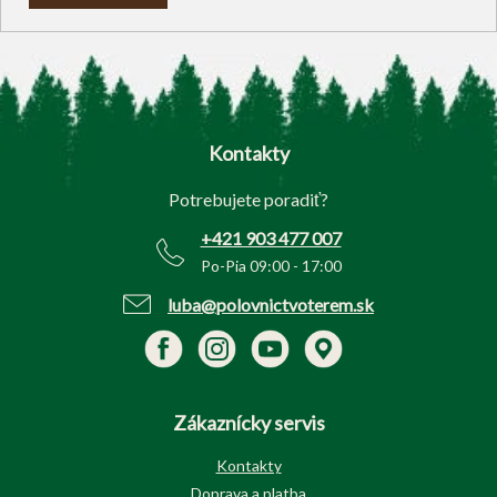
Z
á
p
Kontakty
ä
t
Potrebujete poradiť?
i
e
+421 903 477 007
Po-Pia 09:00 - 17:00
luba@polovnictvoterem.sk
Zákaznícky servis
Kontakty
Doprava a platba