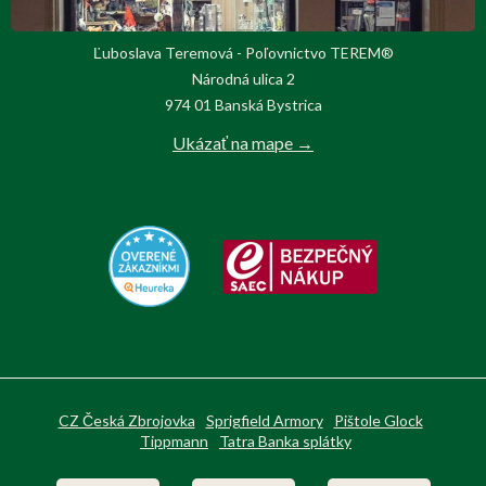
Ľuboslava Teremová - Poľovnictvo TEREM®
Národná ulica 2
974 01 Banská Bystrica
Ukázať na mape →
CZ Česká Zbrojovka
Sprigfield Armory
Pištole Glock
Tippmann
Tatra Banka splátky