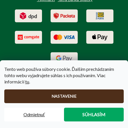
Tento web používa súbory cookie. Ďalším prechádzaním
tohto webu vyjadrujete súhlas s ich používaním. Viac
informácií
tu
.
Vytvoril Shoptet
|
Upravil Balkys
NASTAVENIE
Copyright 2026
PoľovníctvoTerem.sk
. Všetky práva vyhradené.
Odmietnuť
SÚHLASÍM
Upraviť nastavenie cookies
🚚
Doprava zadarmo
pri nákupe nad
100 €
❗