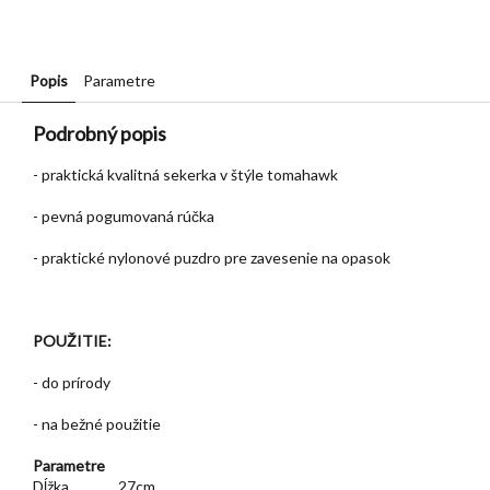
Popis
Parametre
Podrobný popis
- praktická kvalitná sekerka v štýle tomahawk
- pevná pogumovaná rúčka
- praktické nylonové puzdro pre zavesenie na opasok
POUŽITIE:
- do prírody
- na bežné použitie
Parametre
Dĺžka
27cm