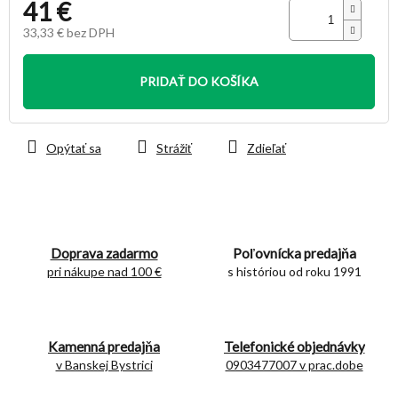
41 €
33,33 € bez DPH
Jednotková
cena:
PRIDAŤ DO KOŠÍKA
Opýtať sa
Strážiť
Zdieľať
Doprava zadarmo
Poľovnícka predajňa
pri nákupe nad 100 €
s históriou od roku 1991
Kamenná predajňa
Telefonické objednávky
v Banskej Bystrici
0903477007 v prac.dobe