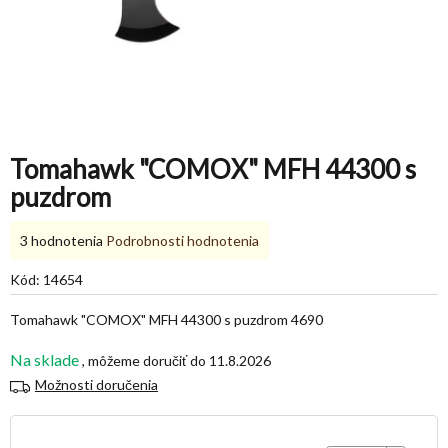
Tomahawk "COMOX" MFH 44300 s
puzdrom
Priemerné
3 hodnotenia
Podrobnosti hodnotenia
hodnotenie
produktu
Kód:
14654
je
5,0
Tomahawk "COMOX" MFH 44300 s puzdrom 4690
z
5
Na sklade
11.8.2026
hviezdičiek.
Možnosti doručenia