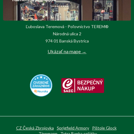
Ľuboslava Teremová - Poľovnictvo TEREM®
Národná ulica 2
974 01 Banská Bystrica
Ukázať na mape →
CZ Česká Zbrojovka
Sprigfield Armory
Pištole Glock
Tippmann
Tatra Banka splátky