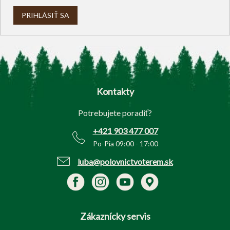
PRIHLÁSIŤ SA
Z
á
p
Kontakty
ä
t
Potrebujete poradiť?
i
e
+421 903 477 007
Po-Pia 09:00 - 17:00
luba@polovnictvoterem.sk
Zákaznícky servis