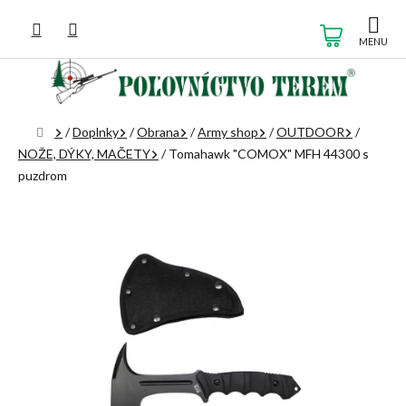
Prejsť
na
NÁKUP
obsah
KOŠÍK
Domov
/
Doplnky
/
Obrana
/
Army shop
/
OUTDOOR
/
NOŽE, DÝKY, MAČETY
/
Tomahawk "COMOX" MFH 44300 s
puzdrom