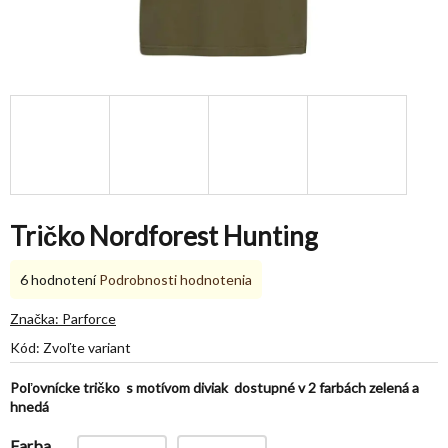
Tričko Nordforest Hunting
Priemerné
6 hodnotení
Podrobnosti hodnotenia
hodnotenie
produktu
Značka:
Parforce
je
Kód:
Zvoľte variant
5,0
z
Poľovnícke tričko s motívom diviak dostupné v 2 farbách zelená a
5
hnedá
hviezdičiek.
Farba