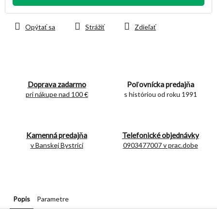
Opýtať sa
Strážiť
Zdieľať
Doprava zadarmo
Poľovnícka predajňa
pri nákupe nad 100 €
s históriou od roku 1991
Kamenná predajňa
Telefonické objednávky
v Banskej Bystrici
0903477007 v prac.dobe
Popis
Parametre