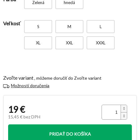
Zelená
hnedá
Veľkosť
S
M
L
XL
XXL
XXXL
Zvoľte variant
Zvoľte variant
Možnosti doručenia
19 €
15,45 € bez DPH
Jednotková
cena:
PRIDAŤ DO KOŠÍKA