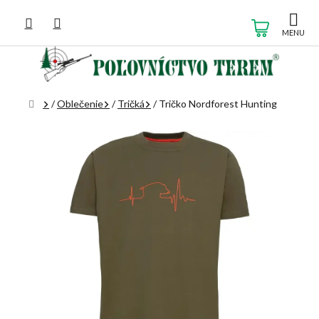
Prejsť
na
NÁKUP
obsah
KOŠÍK
Domov
/
Oblečenie
/
Tričká
/
Tričko Nordforest Hunting