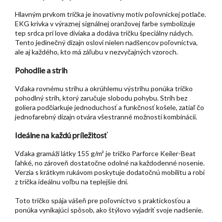
Hlavným prvkom trička je inovatívny motív poľovníckej potlače.
EKG krivka v výraznej signálnej oranžovej farbe symbolizuje
tep srdca pri love diviaka a dodáva tričku špeciálny nádych.
Tento jedinečný dizajn osloví nielen nadšencov poľovníctva,
ale aj každého, kto má záľubu v nezvyčajných vzoroch.
Pohodlie a strih
Vďaka rovnému strihu a okrúhlemu výstrihu ponúka tričko
pohodlný strih, ktorý zaručuje slobodu pohybu. Strih bez
goliera podčiarkuje jednoduchosť a funkčnosť košele, zatiaľ čo
jednofarebný dizajn otvára všestranné možnosti kombinácií.
Ideálne na každú príležitosť
Vďaka gramáži látky 155 g/m² je tričko Parforce Keiler-Beat
ľahké, no zároveň dostatočne odolné na každodenné nosenie.
Verzia s krátkym rukávom poskytuje dodatočnú mobilitu a robí
z trička ideálnu voľbu na teplejšie dni.
Toto tričko spája vášeň pre poľovníctvo s praktickosťou a
ponúka vynikajúci spôsob, ako štýlovo vyjadriť svoje nadšenie.