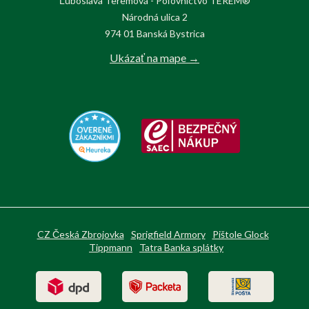
Ľuboslava Teremová - Poľovnictvo TEREM®
Národná ulica 2
974 01 Banská Bystrica
Ukázať na mape →
CZ Česká Zbrojovka
Sprigfield Armory
Pištole Glock
Tippmann
Tatra Banka splátky