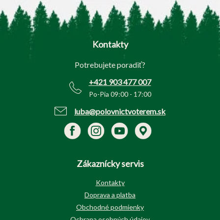
Z
á
p
Kontakty
ä
t
Potrebujete poradiť?
i
e
+421 903 477 007
Po-Pia 09:00 - 17:00
luba@polovnictvoterem.sk
Zákaznícky servis
Kontakty
Doprava a platba
Obchodné podmienky
Ochrana osobných údajov