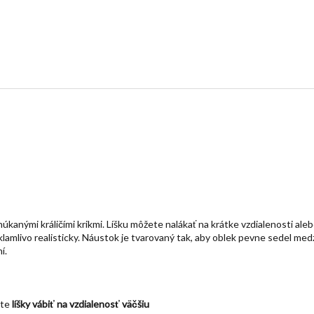
ými králičími krikmi. Líšku môžete nalákať na krátke vzdialenosti alebo
lamlivo realisticky. Náustok je tvarovaný tak, aby oblek pevne sedel med
í.
ete
líšky vábiť na vzdialenosť väčšiu