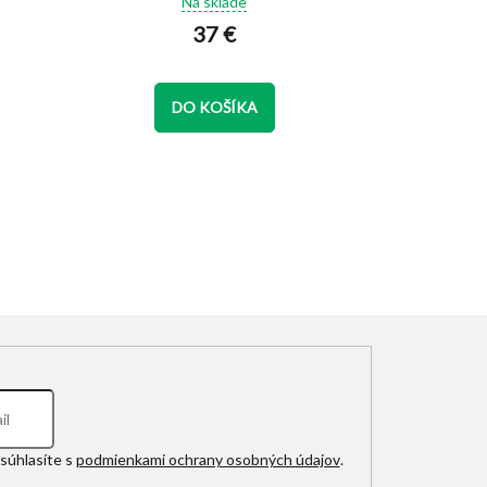
Na sklade
produktu
37 €
je
4,9
z
5
DO KOŠÍKA
hviezdičiek.
D
súhlasíte s
podmienkami ochrany osobných údajov
.