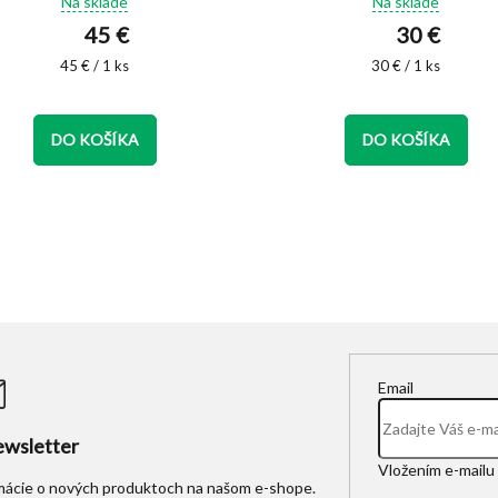
Na sklade
Na sklade
produktu
produktu
45 €
30 €
je
je
5,0
5,0
Jednotková
Jednotková
45 € / 1 ks
30 € / 1 ks
cena:
z
cena:
z
5
5
hviezdičiek.
hviezdičiek.
DO KOŠÍKA
DO KOŠÍKA
Email
wsletter
Vložením e-mailu 
rmácie o nových produktoch na našom e-shope.