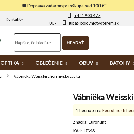
🚚
Doprava zadarmo
pri nákupe nad
100 €
❗
+421 903 477
Kontakty
007
luba@polovnictvoterem.sk
HĽADAŤ
OPTIKA
OBLEČENIE
OBUV
BATOHY
u
Vábnička Weisskirchen myškovačka
Vábnička Weissk
Priemerné
1 hodnotenie
Podrobnosti hod
hodnotenie
produktu
Značka:
Eurohunt
je
Kód:
17343
5,0