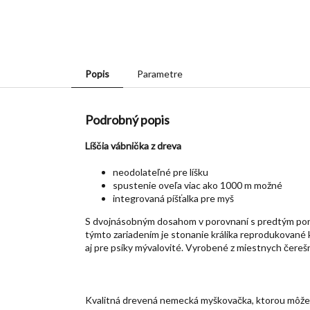
Popis
Parametre
Podrobný popis
Líščia vábnička z dreva
neodolateľné pre líšku
spustenie oveľa viac ako 1000 m možné
integrovaná píšťalka pre myš
S dvojnásobným dosahom v porovnaní s predtým ponúkan
týmto zariadením je stonanie králika reprodukované k
aj pre psíky mývalovité. Vyrobené z miestnych čerešn
Kvalitná drevená nemecká myškovačka, ktorou môž