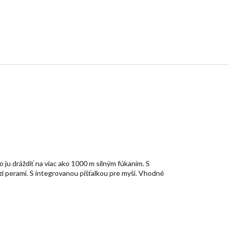
 ju dráždiť na viac ako 1000 m silným fúkaním. S
zi perami. S integrovanou píšťalkou pre myši. Vhodné