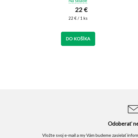
e
Na sklade
duktu
produktu
22 €
je
4,9
Jednotková
22 € / 1 ks
cena:
z
5
KA
zdičiek.
hviezdičiek.
DO KOŠÍKA
Odoberať ne
Vložte svoj e-mail a my Vám budeme zasielať info