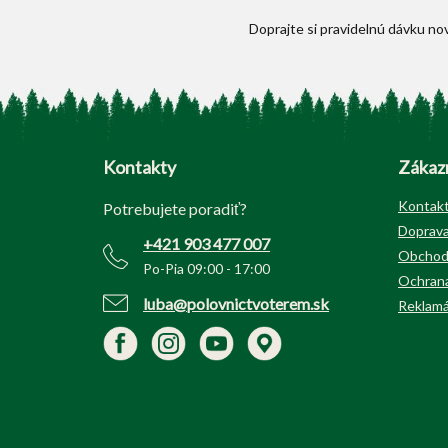
Z
á
p
Kontakty
Zákazn
ä
t
Kontak
Potrebujete poradiť?
i
Doprava
+421 903 477 007
e
Obchod
Po-Pia 09:00 - 17:00
Ochrana
luba@polovnictvoterem.sk
Reklamá