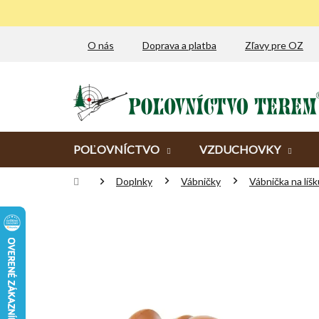
Prejsť
na
obsah
O nás
Doprava a platba
Zľavy pre OZ
POĽOVNÍCTVO
VZDUCHOVKY
Domov
Doplnky
Vábničky
Vábnička na líšk