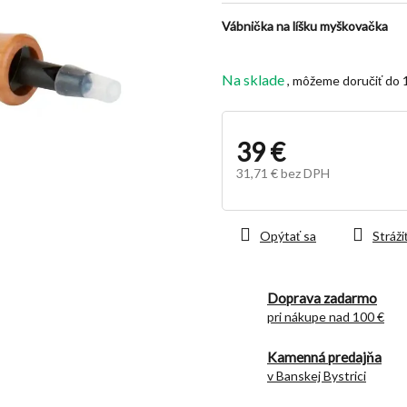
z
Vábnička na líšku myškovačka
5
hviezdičiek.
Na sklade
39 €
31,71 € bez DPH
Jednotková
cena:
Opýtať sa
Stráži
Doprava zadarmo
pri nákupe nad 100 €
Kamenná predajňa
v Banskej Bystrici