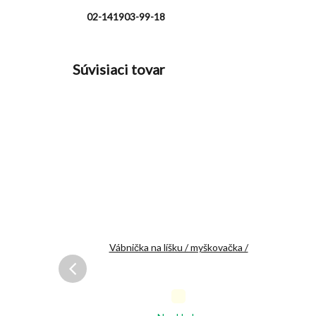
02-
141903-99-18
Súvisiaci tovar
oe Set dvd
Vábnička na líšku / myškovačka /
emerné
Priemerné
notenie
hodnotenie