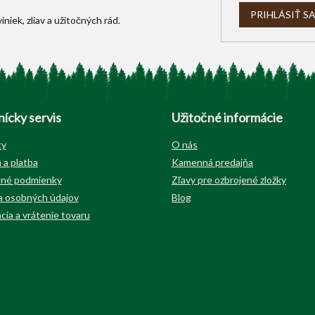
PRIHLÁSIŤ S
ícky servis
Užitočné informácie
ty
O nás
 a platba
Kamenná predajňa
né podmienky
Zľavy pre ozbrojené zložky
 osobných údajov
Blog
cia a vrátenie tovaru