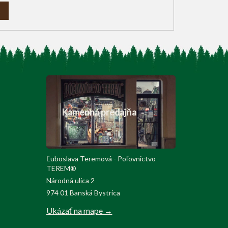
A
Kamenná predajňa
Ľuboslava Teremová - Poľovnictvo
TEREM®
Národná ulica 2
974 01 Banská Bystrica
Ukázať na mape →