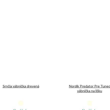
Srnčia vábnička drevená
Nordik Predator Pre Tune
vábnička na líšku
Priemerné
Priemerné
hodnotenie
hodnotenie