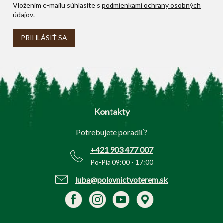
Vložením e-mailu súhlasíte s
podmienkami ochrany osobných
údajov
.
PRIHLÁSIŤ SA
Z
á
p
Kontakty
ä
t
Potrebujete poradiť?
i
e
+421 903 477 007
Po-Pia 09:00 - 17:00
luba@polovnictvoterem.sk