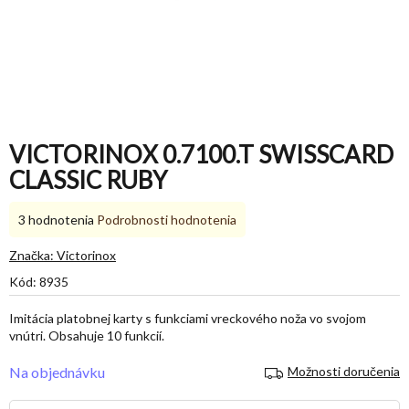
VICTORINOX 0.7100.T SWISSCARD
CLASSIC RUBY
Priemerné
3 hodnotenia
Podrobnosti hodnotenia
hodnotenie
produktu
Značka:
Victorinox
je
Kód:
8935
5,0
z
Imitácia platobnej karty s funkciami vreckového noža vo svojom
5
vnútri. Obsahuje 10 funkcií.
hviezdičiek.
Na objednávku
Možnosti doručenia