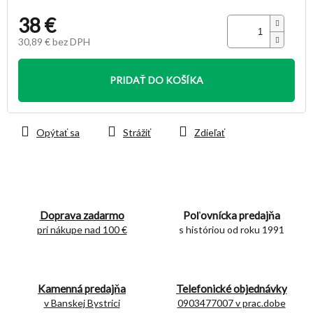
38 €
30,89 € bez DPH
Jednotková
cena:
PRIDAŤ DO KOŠÍKA
Opýtať sa
Strážiť
Zdieľať
Doprava zadarmo
Poľovnícka predajňa
pri nákupe nad 100 €
s históriou od roku 1991
Kamenná predajňa
Telefonické objednávky
v Banskej Bystrici
0903477007 v prac.dobe