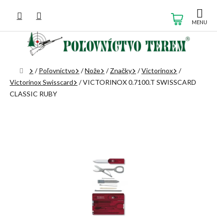
Prejsť
na
NÁKUP
obsah
KOŠÍK
Domov
/
Poľovníctvo
/
Nože
/
Značky
/
Victorinox
/
Victorinox Swisscard
/
VICTORINOX 0.7100.T SWISSCARD
CLASSIC RUBY