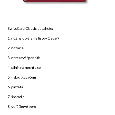
SwissCard Classic obsahuje:
1. nôž na otváranie listov (čepeľ)
2. nožnice
3. nerezový špendlík
4. pilník na nechty so
5. - skrutkovačom
6. pinzeta
7. špáradlo
8. guľôčkové pero