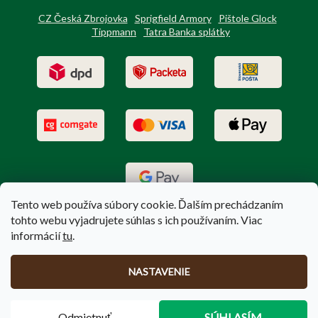
CZ Česká Zbrojovka
Sprigfield Armory
Pištole Glock
Tippmann
Tatra Banka splátky
Tento web používa súbory cookie. Ďalším prechádzaním
tohto webu vyjadrujete súhlas s ich používaním. Viac
informácií
tu
.
Vytvoril Shoptet
|
Upravil Balkys
NASTAVENIE
Copyright 2026
PoľovníctvoTerem.sk
. Všetky práva vyhradené.
Odmietnuť
SÚHLASÍM
Upraviť nastavenie cookies