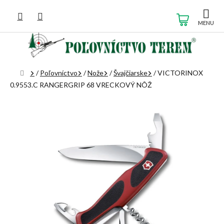
Prejsť
na
NÁKUP
obsah
KOŠÍK
Domov
/
Poľovníctvo
/
Nože
/
Švajčiarske
/
VICTORINOX
0.9553.C RANGERGRIP 68 VRECKOVÝ NÔŽ