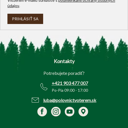
Vložením e-mailu súhlasíte s
podmienkami ochrany osobných
údajov
.
PRIHLÁSIŤ SA
Z
á
p
Kontakty
ä
t
Potrebujete poradiť?
i
e
+421 903 477 007
Po-Pia 09:00 - 17:00
luba@polovnictvoterem.sk