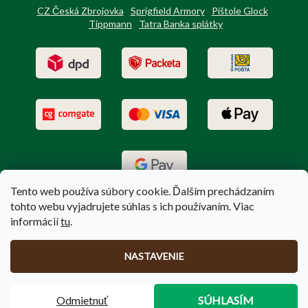
CZ Česká Zbrojovka
Sprigfield Armory
Pištole Glock
Tippmann
Tatra Banka splátky
Tento web používa súbory cookie. Ďalším prechádzaním
tohto webu vyjadrujete súhlas s ich používaním. Viac
informácií
tu
.
Vytvoril Shoptet
|
Upravil Balkys
NASTAVENIE
Copyright 2026
PoľovníctvoTerem.sk
. Všetky práva vyhradené.
Odmietnuť
SÚHLASÍM
Upraviť nastavenie cookies