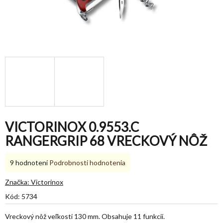
VICTORINOX 0.9553.C
RANGERGRIP 68 VRECKOVÝ NÔŽ
Priemerné
9 hodnotení
Podrobnosti hodnotenia
hodnotenie
produktu
Značka:
Victorinox
je
Kód:
5734
5,0
z
Vreckový nôž veľkosti 130 mm. Obsahuje 11 funkcií.
5