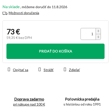
hviezdičiek.
Na sklade
11.8.2026
Možnosti doručenia
73 €
59,35 € bez DPH
Jednotková
cena:
PRIDAŤ DO KOŠÍKA
Opýtať sa
Strážiť
Zdieľať
Doprava zadarmo
Poľovnícka predajňa
pri nákupe nad 100 €
s históriou od roku 1991