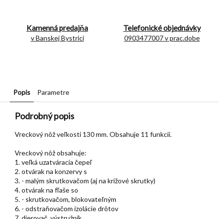
Kamenná predajňa
Telefonické objednávky
v Banskej Bystrici
0903477007 v prac.dobe
Popis
Parametre
Podrobný popis
Vreckový nôž veľkosti 130 mm. Obsahuje 11 funkcií.
Vreckový nôž obsahuje:
1. veľká uzatváracia čepeľ
2. otvárak na konzervy s
3. - malým skrutkovačom (aj na krížové skrutky)
4. otvárak na fľaše so
5. - skrutkovačom, blokovateľným
6. - odstraňovačom izolácie drôtov
7. dierovač, výstružník