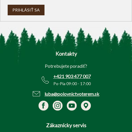
PRIHLÁSIŤ SA
Z
á
p
Kontakty
ä
t
Potrebujete poradiť?
i
e
+421 903 477 007
Po-Pia 09:00 - 17:00
luba@polovnictvoterem.sk
Zákaznícky servis