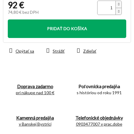
92 €
74,80 € bez DPH
Jednotková
cena:
PRIDAŤ DO KOŠÍKA
Opýtať sa
Strážiť
Zdieľať
Doprava zadarmo
Poľovnícka predajňa
pri nákupe nad 100 €
s históriou od roku 1991
Kamenná predajňa
Telefonické objednávky
v Banskej Bystrici
0903477007 v prac.dobe