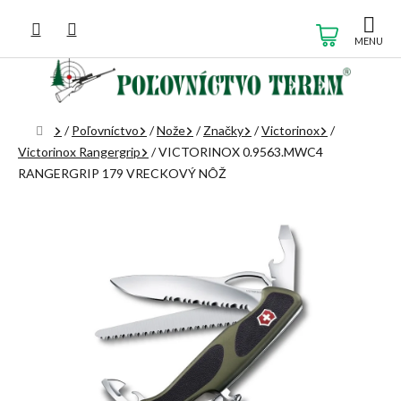
Prejsť
na
NÁKUP
obsah
KOŠÍK
Domov
/
Poľovníctvo
/
Nože
/
Značky
/
Victorinox
/
Victorinox Rangergrip
/
VICTORINOX 0.9563.MWC4
RANGERGRIP 179 VRECKOVÝ NÔŽ