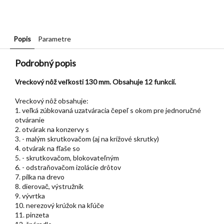
Popis
Parametre
Podrobný popis
Vreckový nôž veľkosti 130 mm. Obsahuje 12 funkcií.
Vreckový nôž obsahuje:
1. veľká zúbkovaná uzatváracia čepeľ s okom pre jednoručné
otváranie
2. otvárak na konzervy s
3. - malým skrutkovačom (aj na krížové skrutky)
4. otvárak na fľaše so
5. - skrutkovačom, blokovateľným
6. - odstraňovačom izolácie drôtov
7. pílka na drevo
8. dierovač, výstružník
9. vývrtka
10. nerezový krúžok na kľúče
11. pinzeta