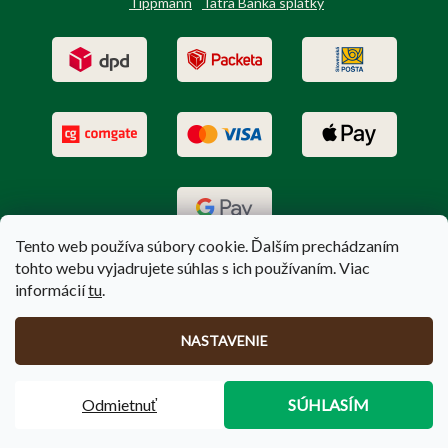
Tippmann
Tatra Banka splátky
Tento web používa súbory cookie. Ďalším prechádzaním
tohto webu vyjadrujete súhlas s ich používaním. Viac
informácií
tu
.
Vytvoril Shoptet
|
Upravil Balkys
NASTAVENIE
Copyright 2026
PoľovníctvoTerem.sk
. Všetky práva vyhradené.
Odmietnuť
SÚHLASÍM
Upraviť nastavenie cookies
🚚
Doprava zadarmo
pri nákupe nad
100 €
❗