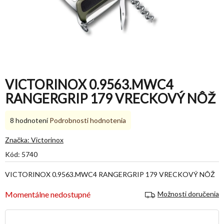
VICTORINOX 0.9563.MWC4
RANGERGRIP 179 VRECKOVÝ NÔŽ
Priemerné
8 hodnotení
Podrobnosti hodnotenia
hodnotenie
produktu
Značka:
Victorinox
je
Kód:
5740
5,0
z
VICTORINOX 0.9563.MWC4 RANGERGRIP 179 VRECKOVÝ NÔŽ
5
hviezdičiek.
Momentálne nedostupné
Možnosti doručenia