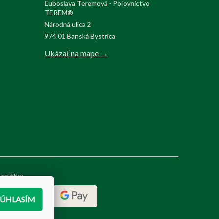
Ľuboslava Teremová - Poľovnictvo
TEREM®
Národná ulica 2
974 01 Banská Bystrica
Ukázať na mape →
 splátky
SÚHLASÍM