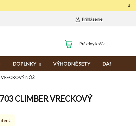
Prihlásenie
NÁKUPNÝ
Prázdny košík
KOŠÍK
DOPLNKY
VÝHODNÉ SETY
DARČEKY
R VRECKOVÝ NÔŽ
3703 CLIMBER VRECKOVÝ
otenia