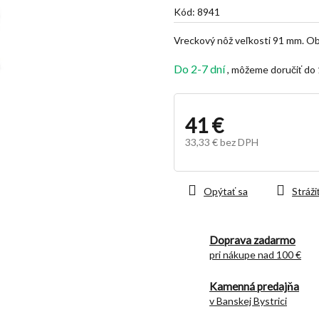
je
Kód:
8941
5,0
z
Vreckový nôž veľkosti 91 mm. Ob
5
hviezdičiek.
Do 2-7 dní
41 €
33,33 € bez DPH
Jednotková
cena:
Opýtať sa
Stráži
Doprava zadarmo
pri nákupe nad 100 €
Kamenná predajňa
v Banskej Bystrici