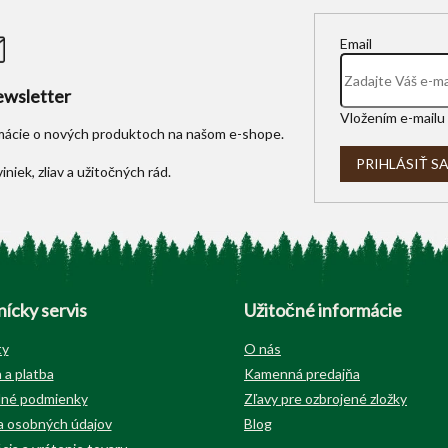
Email
wsletter
Vložením e-mailu 
rmácie o nových produktoch na našom e-shope.
PRIHLÁSIŤ S
ícky servis
Užitočné informácie
ty
O nás
 a platba
Kamenná predajňa
né podmienky
Zľavy pre ozbrojené zložky
 osobných údajov
Blog