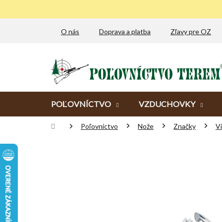
Prejsť
na
obsah
O nás
Doprava a platba
Zľavy pre OZ
POĽOVNÍCTVO
VZDUCHOVKY
Domov
Poľovníctvo
Nože
Značky
Vi