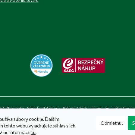
cia a vrátenie tovaru
ká Zbrojovka
Sprigfield Armory
Pištole Glock
Tippmann
Tatra Banka
oužíva súbory cookie. Ďalším
Odmietnuť
 tohto webu vyjadrujete súhlas s ich
Viac informácií
tu
.