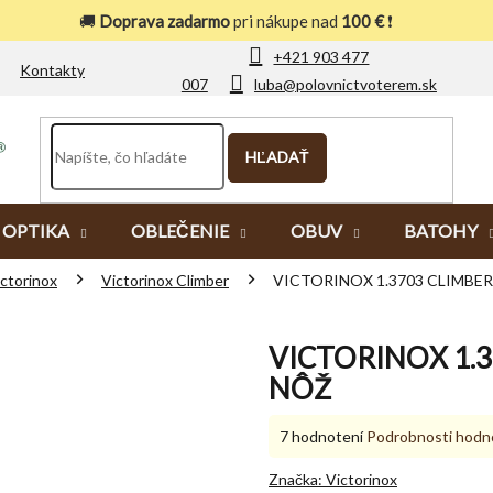
🚚
Doprava zadarmo
pri nákupe nad
100 €
❗
+421 903 477
Kontakty
007
luba@polovnictvoterem.sk
HĽADAŤ
OPTIKA
OBLEČENIE
OBUV
BATOHY
ctorinox
Victorinox Climber
VICTORINOX 1.3703 CLIMBE
VICTORINOX 1.
NÔŽ
Priemerné
7 hodnotení
Podrobnosti hodn
hodnotenie
produktu
Značka:
Victorinox