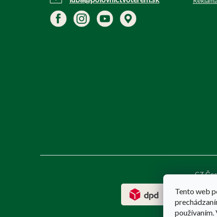
Reklamá
CZ Čes
Tento web p
prechádzaním
používaním. 