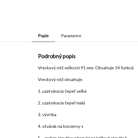
Popis
Parametre
Podrobný popis
Vreckový nôž veľkosti 91 mm. Obsahuje 14 funkcií.
Vreckový nôž obsahuje:
1. uzatváracia čepeľ veľká
2. uzatváracia čepeľ malá
3. vývrtka
4. otvárak na konzervy s
5. - malým skrutkovačom (aj na krížové skrutky)