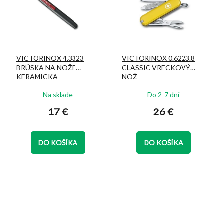
VICTORINOX 4.3323
VICTORINOX 0.6223.8
BRÚSKA NA NOŽE
CLASSIC VRECKOVÝ
KERAMICKÁ
NÔŽ
Priemerné
Priemerné
Na sklade
Do 2-7 dní
hodnotenie
hodnotenie
17 €
26 €
produktu
produktu
je
je
4,9
5,0
z
z
DO KOŠÍKA
DO KOŠÍKA
5
5
hviezdičiek.
hviezdičiek.