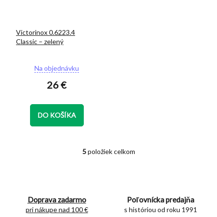
Victorinox 0.6223.4
Classic – zelený
Priemerné
Na objednávku
hodnotenie
26 €
produktu
je
5,0
z
DO KOŠÍKA
5
hviezdičiek.
5
položiek celkom
O
v
l
á
d
Doprava zadarmo
Poľovnícka predajňa
a
c
pri nákupe nad 100 €
s históriou od roku 1991