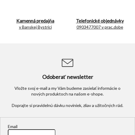
i
e
p
r
Kamenná predajňa
Telefonické objednávky
v
v Banskej Bystrici
0903477007 v prac.dobe
k
y
v
ý
p
i
s
u
Odoberať newsletter
Vložte svoj e-mail a my Vám budeme zasielať informácie o
nových produktoch na našom e-shope.
Email