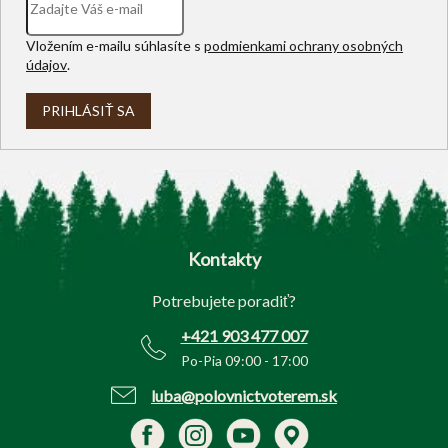
Vložením e-mailu súhlasíte s
podmienkami ochrany osobných
údajov
.
PRIHLÁSIŤ SA
Z
á
p
Kontakty
ä
t
Potrebujete poradiť?
i
e
+421 903 477 007
Po-Pia 09:00 - 17:00
luba@polovnictvoterem.sk