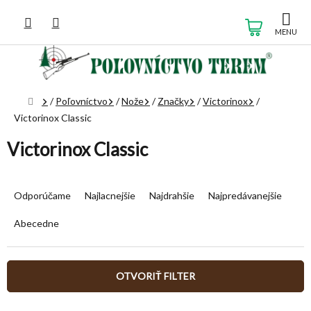
Prejsť
na
NÁKUP
obsah
KOŠÍK
Domov
/
Poľovníctvo
/
Nože
/
Značky
/
Victorinox
/
Victorinox Classic
Victorinox Classic
R
a
Odporúčame
Najlacnejšie
Najdrahšie
Najpredávanejšie
d
e
Abecedne
n
i
e
OTVORIŤ FILTER
p
r