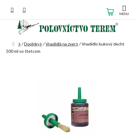
Prejsť
na
NÁKUP
obsah
KOŠÍK
Domov
/
Doplnky
/
Vnadidlá na zver
/
Vnadidlo bukový decht
500 ml so štetcom