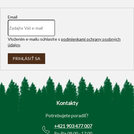
Email
Vložením e-mailu súhlasíte s
podmienkami ochrany osobných
údajov
.
PRIHLÁSIŤ SA
Z
á
p
Kontakty
ä
t
Potrebujete poradiť?
i
e
+421 903 477 007
Po-Pia 09:00 - 17:00