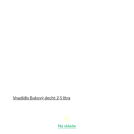
Vnadidlo Bukový decht 2,5 litra
Priemerné
Na sklade
hodnotenie
produktu