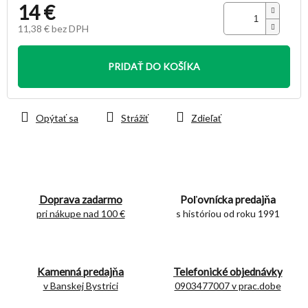
14 €
11,38 € bez DPH
Jednotková
cena:
PRIDAŤ DO KOŠÍKA
Opýtať sa
Strážiť
Zdieľať
Doprava zadarmo
Poľovnícka predajňa
pri nákupe nad 100 €
s históriou od roku 1991
Kamenná predajňa
Telefonické objednávky
v Banskej Bystrici
0903477007 v prac.dobe