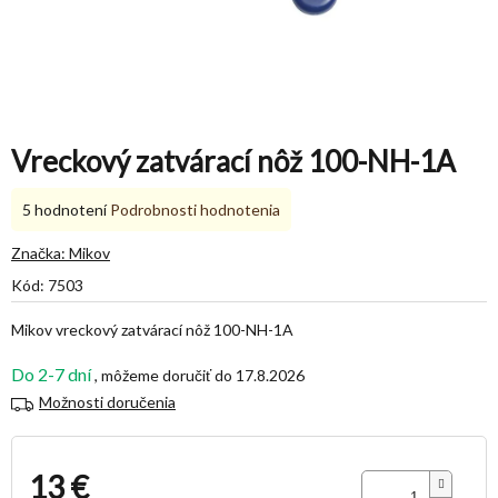
Vreckový zatvárací nôž 100-NH-1A
Priemerné
5 hodnotení
Podrobnosti hodnotenia
hodnotenie
produktu
Značka:
Mikov
je
Kód:
7503
5,0
z
Mikov vreckový zatvárací nôž 100-NH-1A
5
hviezdičiek.
Do 2-7 dní
17.8.2026
Možnosti doručenia
13 €