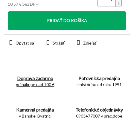
10,57 € bez DPH
Jednotková
cena:
PRIDAŤ DO KOŠÍKA
Opýtať sa
Strážiť
Zdieľať
Doprava zadarmo
Poľovnícka predajňa
pri nákupe nad 100 €
s históriou od roku 1991
Kamenná predajňa
Telefonické objednávky
v Banskej Bystrici
0903477007 v prac.dobe