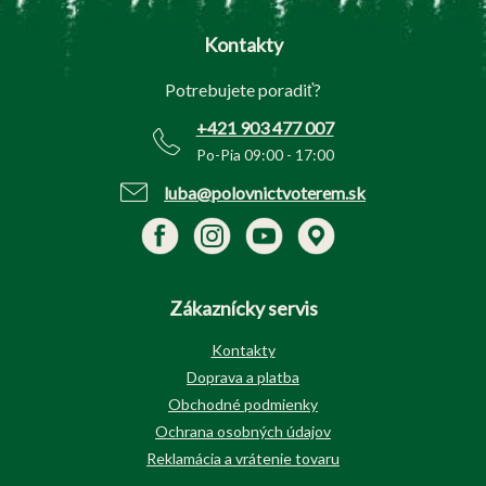
á
p
Kontakty
ä
t
Potrebujete poradiť?
i
e
+421 903 477 007
Po-Pia 09:00 - 17:00
luba@polovnictvoterem.sk
Zákaznícky servis
Kontakty
Doprava a platba
Obchodné podmienky
Ochrana osobných údajov
Reklamácia a vrátenie tovaru