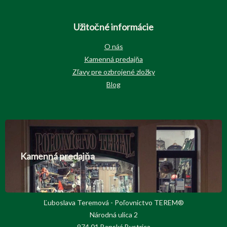
Užitočné informácie
O nás
Kamenná predajňa
Zľavy pre ozbrojené zložky
Blog
Kamenná predajňa
Ľuboslava Teremová - Poľovnictvo TEREM®
Národná ulica 2
974 01 Banská Bystrica