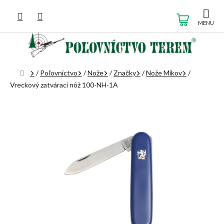
Prejsť
na
NÁKUP
obsah
KOŠÍK
Domov
/
Poľovníctvo
/
Nože
/
Značky
/
Nože Mikov
/
Vreckový zatvárací nôž 100-NH-1A