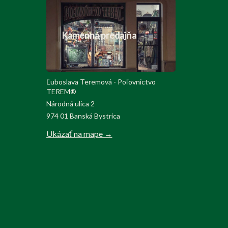
Kamenná predajňa
Ľuboslava Teremová - Poľovnictvo
TEREM®
Národná ulica 2
974 01 Banská Bystrica
Ukázať na mape →