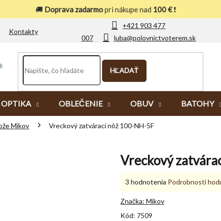
🚚
Doprava zadarmo
pri nákupe nad
100 €
❗
+421 903 477
Kontakty
007
luba@polovnictvoterem.sk
HĽADAŤ
OPTIKA
OBLEČENIE
OBUV
BATOHY
ože Mikov
Vreckový zatvárací nôž 100-NH-5F
Vreckový zatvára
Priemerné
3 hodnotenia
Podrobnosti hod
hodnotenie
produktu
Značka:
Mikov
je
Kód:
7509
5,0