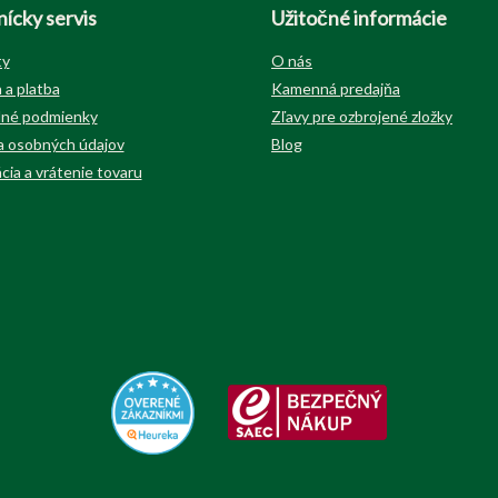
ícky servis
Užitočné informácie
ty
O nás
 a platba
Kamenná predajňa
né podmienky
Zľavy pre ozbrojené zložky
 osobných údajov
Blog
cia a vrátenie tovaru