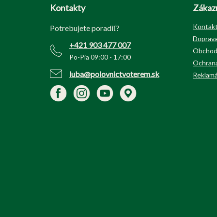
p
Kontakty
Zákazn
ä
t
Kontak
Potrebujete poradiť?
i
Doprava
+421 903 477 007
e
Obchod
Po-Pia 09:00 - 17:00
Ochrana
luba@polovnictvoterem.sk
Reklamá