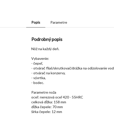
Popis
Parametre
Podrobný popis
Nôž na každý deň.
Vybavenie:
- čepeľ,
- otvárač fliaš/skrutkovač/drážka na odizolovanie vod
- otvárač na konzervy,
- vývrtka,
- bodec.
Parametre noža
oceľ: nerezová oceľ 420 - 55HRC
celková dĺžka: 158 mm
dĺžka čepele: 70 mm
šírka čepele: 12 mm