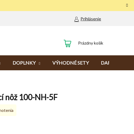
Prihlásenie
NÁKUPNÝ
Prázdny košík
KOŠÍK
DOPLNKY
VÝHODNÉ SETY
DARČEKY
cí nôž 100-NH-5F
notenia