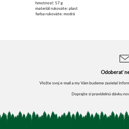
hmotnosť: 57 g
materiál rukoväte: plast
farba rukoväte: modrá
Odoberať ne
Vložte svoj e-mail a my Vám budeme zasielať info
Z
á