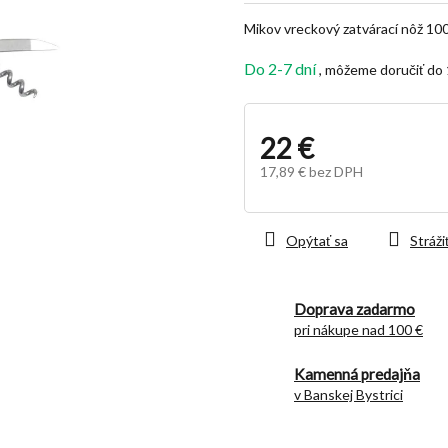
z
Mikov vreckový zatvárací nôž 1
5
hviezdičiek.
Do 2-7 dní
22 €
17,89 € bez DPH
Jednotková
cena:
Opýtať sa
Stráži
Doprava zadarmo
pri nákupe nad 100 €
Kamenná predajňa
v Banskej Bystrici