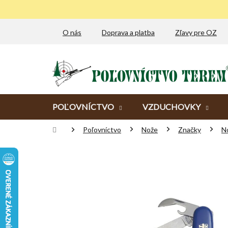
Prejsť
na
obsah
O nás
Doprava a platba
Zľavy pre OZ
POĽOVNÍCTVO
VZDUCHOVKY
Domov
Poľovníctvo
Nože
Značky
N