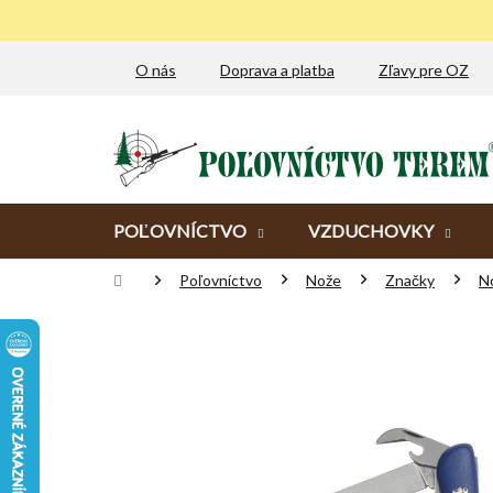
Prejsť
na
obsah
O nás
Doprava a platba
Zľavy pre OZ
POĽOVNÍCTVO
VZDUCHOVKY
Domov
Poľovníctvo
Nože
Značky
N