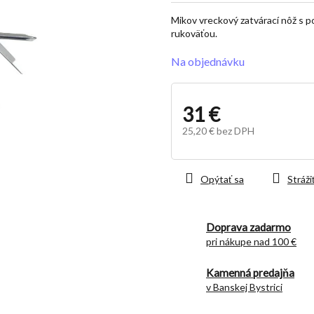
z
Mikov vreckový zatvárací nôž s 
5
rukoväťou.
hviezdičiek.
Na objednávku
31 €
25,20 € bez DPH
Jednotková
cena:
Opýtať sa
Stráži
Doprava zadarmo
pri nákupe nad 100 €
Kamenná predajňa
v Banskej Bystrici