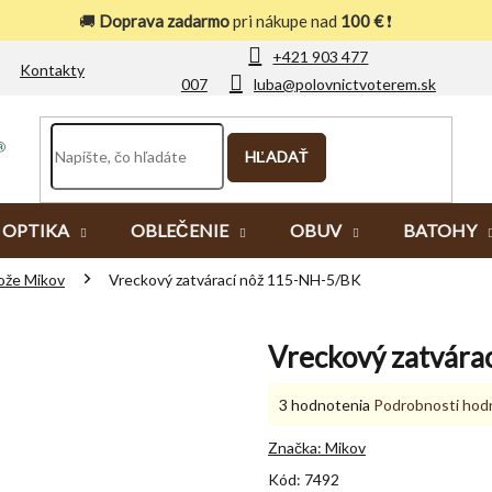
🚚
Doprava zadarmo
pri nákupe nad
100 €
❗
+421 903 477
Kontakty
007
luba@polovnictvoterem.sk
HĽADAŤ
OPTIKA
OBLEČENIE
OBUV
BATOHY
ože Mikov
Vreckový zatvárací nôž 115-NH-5/BK
Vreckový zatvára
Priemerné
3 hodnotenia
Podrobnosti hod
hodnotenie
produktu
Značka:
Mikov
je
Kód:
7492
5,0