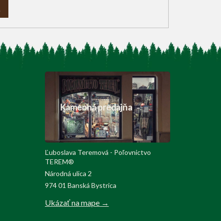
A
Kamenná predajňa
Ľuboslava Teremová - Poľovnictvo
TEREM®
Národná ulica 2
974 01 Banská Bystrica
Ukázať na mape →