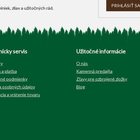
PRIHLÁSIŤ S
ícky servis
Užitočné informácie
ty
O nás
 a platba
Kamenná predajňa
né podmienky
Zľavy pre ozbrojené zložky
 osobných údajov
Blog
cia a vrátenie tovaru