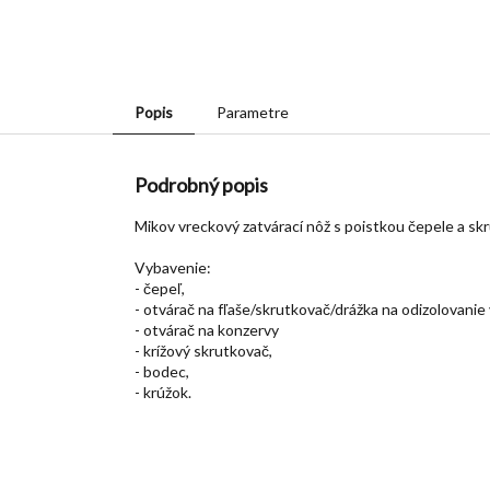
Popis
Parametre
Podrobný popis
Mikov vreckový zatvárací nôž s poistkou čepele a s
Vybavenie:
- čepeľ,
- otvárač na fľaše/skrutkovač/drážka na odizolovanie 
- otvárač na konzervy
- krížový skrutkovač,
- bodec,
- krúžok.