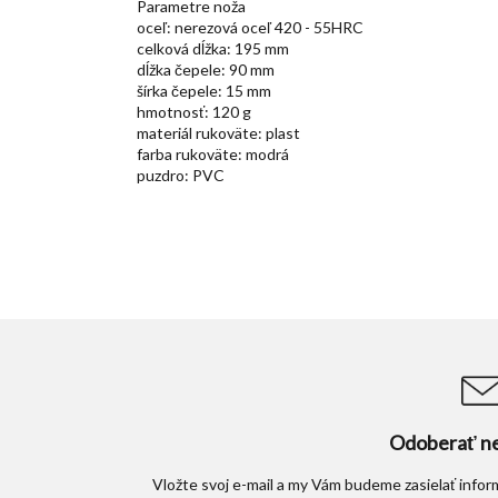
Parametre noža
oceľ: nerezová oceľ 420 - 55HRC
celková dĺžka: 195 mm
dĺžka čepele: 90 mm
šírka čepele: 15 mm
hmotnosť: 120 g
materiál rukoväte: plast
farba rukoväte: modrá
puzdro: PVC
Odoberať ne
Vložte svoj e-mail a my Vám budeme zasielať info