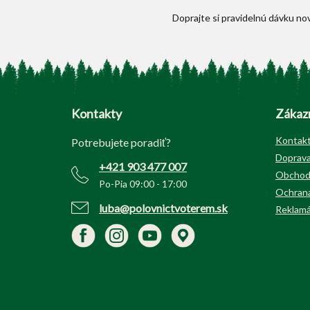
Z
á
p
Kontakty
Zákazn
ä
t
Kontak
Potrebujete poradiť?
i
Doprava
+421 903 477 007
e
Obchod
Po-Pia 09:00 - 17:00
Ochrana
luba@polovnictvoterem.sk
Reklamá