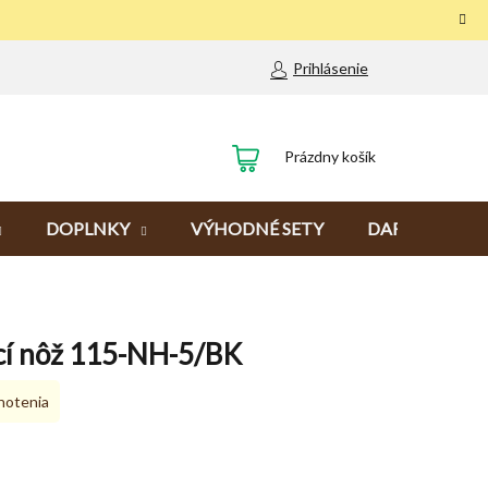
Prihlásenie
NÁKUPNÝ
Prázdny košík
KOŠÍK
DOPLNKY
VÝHODNÉ SETY
DARČEKY
cí nôž 115-NH-5/BK
notenia