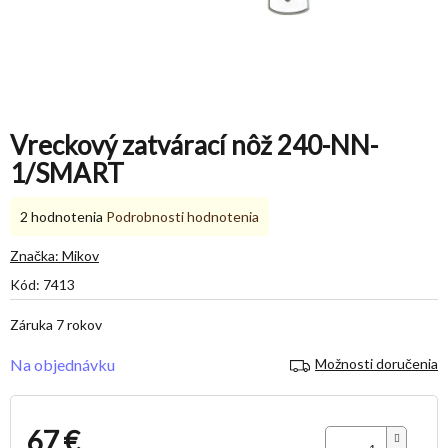
Vreckový zatvárací nôž 240-NN-
1/SMART
Priemerné
2 hodnotenia
Podrobnosti hodnotenia
hodnotenie
produktu
Značka:
Mikov
je
Kód:
7413
5,0
z
Záruka 7 rokov
5
hviezdičiek.
Na objednávku
Možnosti doručenia
67 €