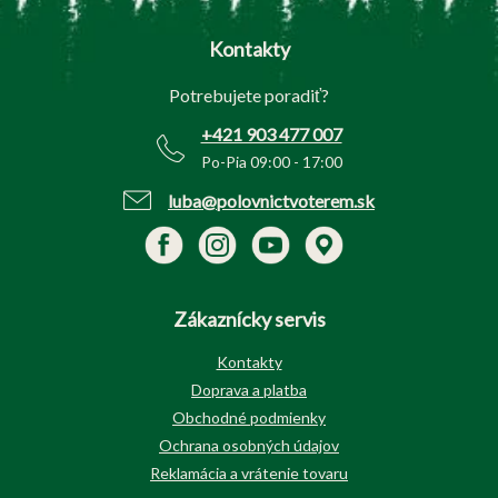
á
p
Kontakty
ä
t
Potrebujete poradiť?
i
e
+421 903 477 007
Po-Pia 09:00 - 17:00
luba@polovnictvoterem.sk
Zákaznícky servis
Kontakty
Doprava a platba
Obchodné podmienky
Ochrana osobných údajov
Reklamácia a vrátenie tovaru