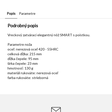
Popis
Parametre
Podrobný popis
Vreckový zatvárací elegantný nôž SMART s poistkou.
Parametre noža
oceľ: nerezová oceľ 420 - 55HRC
celková dĺžka: 215 mm
dĺžka čepele: 95 mm
šírka čepele: 23 mm
hmotnosť: 130 g
materiál rukoväte: nerezová oceľ
farba rukoväte: strieborná