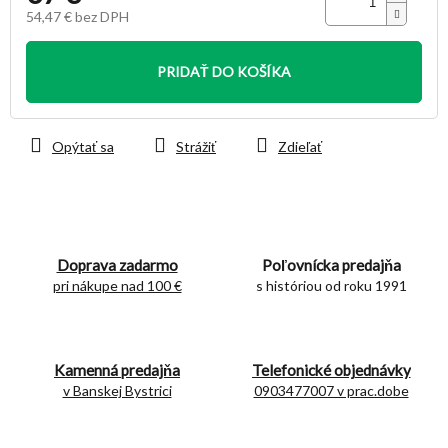
54,47 € bez DPH
Jednotková
cena:
PRIDAŤ DO KOŠÍKA
Opýtať sa
Strážiť
Zdieľať
Doprava zadarmo
Poľovnícka predajňa
pri nákupe nad 100 €
s históriou od roku 1991
Kamenná predajňa
Telefonické objednávky
v Banskej Bystrici
0903477007 v prac.dobe