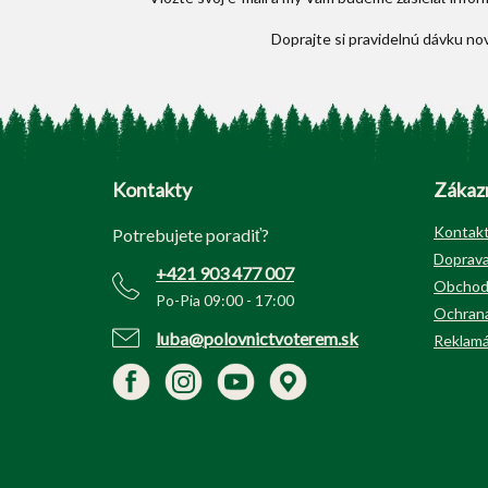
Z
á
p
Kontakty
Zákazn
ä
t
Kontak
Potrebujete poradiť?
i
Doprava
+421 903 477 007
e
Obchod
Po-Pia 09:00 - 17:00
Ochrana
luba@polovnictvoterem.sk
Reklamá