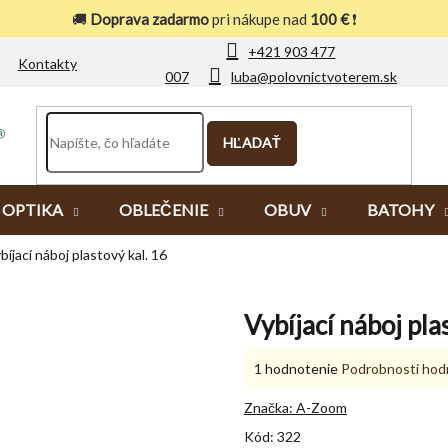
🚚
Doprava zadarmo
pri nákupe nad
100 €
❗
+421 903 477
Kontakty
007
luba@polovnictvoterem.sk
HĽADAŤ
OPTIKA
OBLEČENIE
OBUV
BATOHY
bíjací náboj plastový kal. 16
Vybíjací náboj pla
Priemerné
1 hodnotenie
Podrobnosti hod
hodnotenie
produktu
Značka:
A-Zoom
je
Kód:
322
5,0