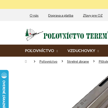
Prejsť
na
obsah
O nás
Doprava a platba
Zľavy pre OZ
POĽOVNÍCTVO
VZDUCHOVKY
Domov
Poľovníctvo
Strelné zbrane
Pištol