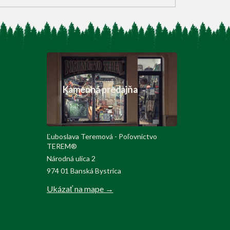
Kamenná predajňa
Ľuboslava Teremová - Poľovnictvo
TEREM®
Národná ulica 2
974 01 Banská Bystrica
Ukázať na mape →