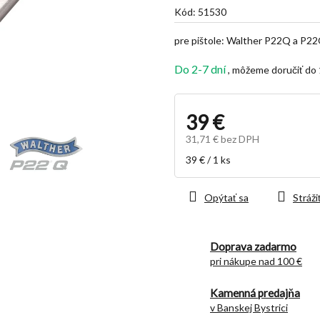
je
Kód:
51530
5,0
z
pre pištole: Walther P22Q a P22Q
5
hviezdičiek.
Do 2-7 dní
39 €
31,71 € bez DPH
Jednotková
39 € / 1 ks
cena:
Opýtať sa
Stráži
Doprava zadarmo
pri nákupe nad 100 €
Kamenná predajňa
v Banskej Bystrici