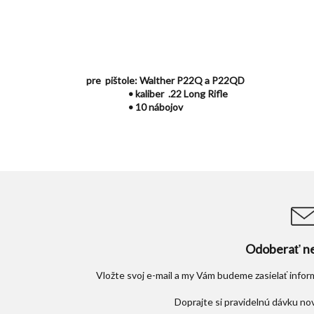
pre pištole: Walther P22Q a P22QD
• kaliber .22 Long Rifle
• 10 nábojov
Odoberať ne
Vložte svoj e-mail a my Vám budeme zasielať info