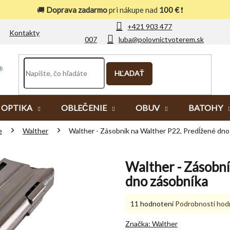
🚚
Doprava zadarmo
pri nákupe nad
100 €
❗
+421 903 477
Kontakty
007
luba@polovnictvoterem.sk
HĽADAŤ
OPTIKA
OBLEČENIE
OBUV
BATOHY
e
Walther
Walther - Zásobník na Walther P22, Predĺžené dno
Walther - Zásobn
dno zásobníka
Priemerné
11 hodnotení
Podrobnosti hod
hodnotenie
produktu
Značka:
Walther