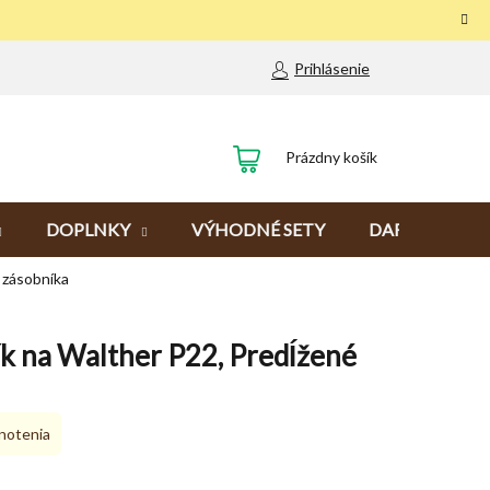
Prihlásenie
NÁKUPNÝ
Prázdny košík
KOŠÍK
DOPLNKY
VÝHODNÉ SETY
DARČEKY
 zásobníka
ík na Walther P22, Predĺžené
notenia