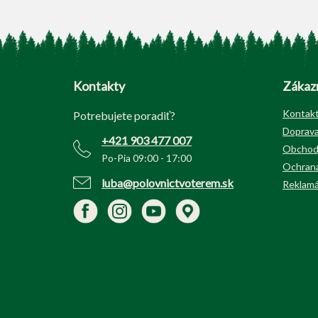
Z
á
p
Kontakty
Zákazn
ä
t
Kontak
Potrebujete poradiť?
i
Doprava
+421 903 477 007
e
Obchod
Po-Pia 09:00 - 17:00
Ochrana
luba@polovnictvoterem.sk
Reklamá