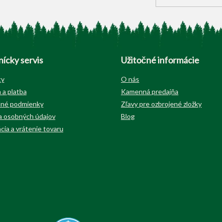
ícky servis
Užitočné informácie
ty
O nás
 a platba
Kamenná predajňa
né podmienky
Zľavy pre ozbrojené zložky
 osobných údajov
Blog
cia a vrátenie tovaru