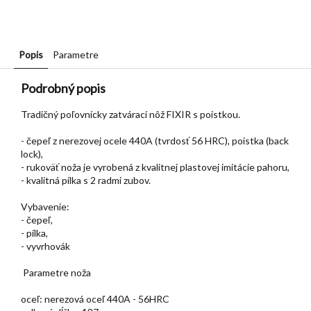
Popis
Parametre
Podrobný popis
Tradičný poľovnícky zatvárací nôž FIXIR s poistkou.
- čepeľ z nerezovej ocele 440A (tvrdosť 56 HRC), poistka (back
lock),
- rukoväť noža je vyrobená z kvalitnej plastovej imitácie pahoru,
- kvalitná pílka s 2 radmi zubov.
Vybavenie:
- čepeľ,
- pílka,
- vyvrhovák
Parametre noža
oceľ: nerezová oceľ 440A - 56HRC