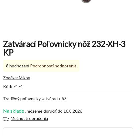
Zatvárací Poľovnícky nôž 232-XH-3
KP
Priemerné
8 hodnotení
Podrobnosti hodnotenia
hodnotenie
produktu
Značka:
Mikov
je
Kód:
7474
5,0
z
Tradičný poľovnícky zatvárací nôž
5
hviezdičiek.
Na sklade
10.8.2026
Možnosti doručenia