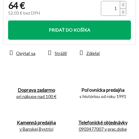
64 €
52,03 € bez DPH
Jednotková
cena:
PRIDAŤ DO KOŠÍKA
Opýtať sa
Strážiť
Zdieľať
Doprava zadarmo
Poľovnícka predajňa
pri nákupe nad 100 €
s históriou od roku 1991
Kamenná predajňa
Telefonické objednávky
v Banskej Bystrici
0903477007 v prac.dobe