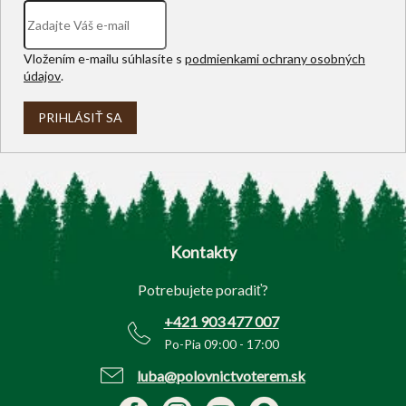
Vložením e-mailu súhlasíte s
podmienkami ochrany osobných
údajov
.
PRIHLÁSIŤ SA
Z
á
p
Kontakty
ä
t
Potrebujete poradiť?
i
e
+421 903 477 007
Po-Pia 09:00 - 17:00
luba@polovnictvoterem.sk