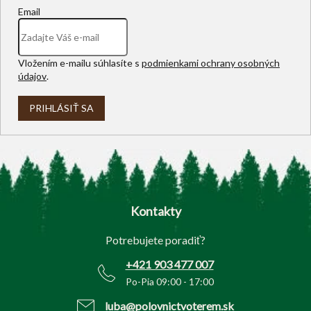
Email
Vložením e-mailu súhlasíte s
podmienkami ochrany osobných
údajov
.
PRIHLÁSIŤ SA
Z
á
p
Kontakty
ä
t
Potrebujete poradiť?
i
e
+421 903 477 007
Po-Pia 09:00 - 17:00
luba@polovnictvoterem.sk