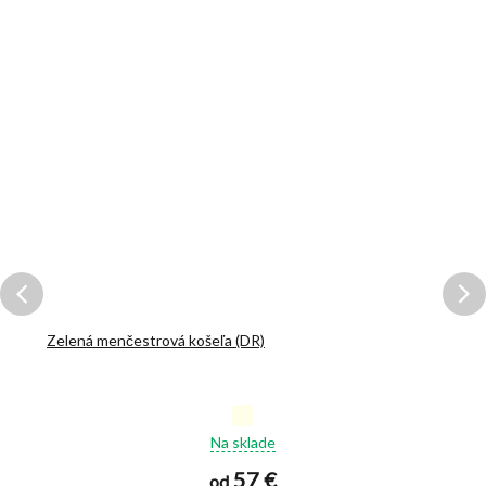
Zelená menčestrová košeľa (DR)
Priemerné
Na sklade
hodnotenie
produktu
57 €
od