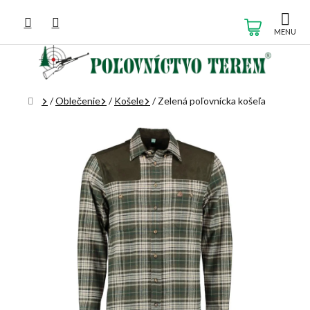
Prejsť
na
NÁKUP
obsah
KOŠÍK
Domov
/
Oblečenie
/
Košele
/
Zelená poľovnícka košeľa