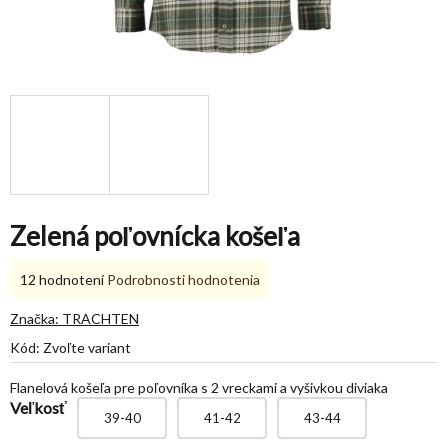
Zelená poľovnícka košeľa
Priemerné
12 hodnotení
Podrobnosti hodnotenia
hodnotenie
produktu
Značka:
TRACHTEN
je
Kód:
Zvoľte variant
5,0
z
Flanelová košeľa pre poľovníka s 2 vreckami a vyšivkou diviaka
5
Veľkosť
hviezdičiek.
39-40
41-42
43-44