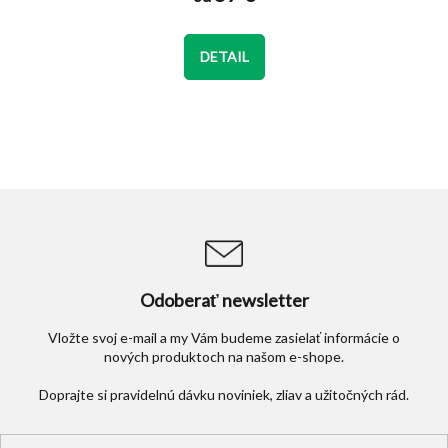
je
5,0
z
DETAIL
5
hviezdičiek.
Odoberať newsletter
Vložte svoj e-mail a my Vám budeme zasielať informácie o
nových produktoch na našom e-shope.