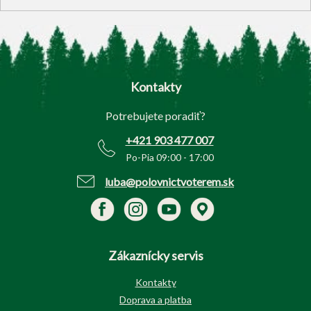
Z
á
p
Kontakty
ä
t
Potrebujete poradiť?
i
e
+421 903 477 007
Po-Pia 09:00 - 17:00
luba@polovnictvoterem.sk
Zákaznícky servis
Kontakty
Doprava a platba