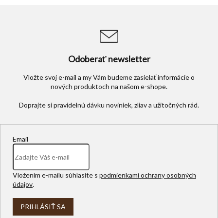
l
á
d
a
c
i
Odoberať newsletter
e
p
Vložte svoj e-mail a my Vám budeme zasielať informácie o
r
nových produktoch na našom e-shope.
v
k
y
v
ý
p
Email
i
s
u
Vložením e-mailu súhlasíte s
podmienkami ochrany osobných
údajov
.
PRIHLÁSIŤ SA