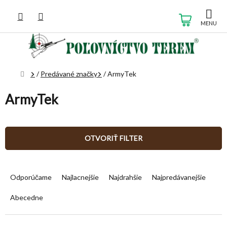
Prejsť
na
NÁKUP
obsah
KOŠÍK
Domov
/
Predávané značky
/
ArmyTek
ArmyTek
OTVORIŤ FILTER
R
a
Odporúčame
Najlacnejšie
Najdrahšie
Najpredávanejšie
d
e
Abecedne
n
i