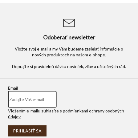
l
á
d
a
c
i
Odoberať newsletter
e
p
Vložte svoj e-mail a my Vám budeme zasielať informácie o
r
nových produktoch na našom e-shope.
v
k
y
v
ý
p
Email
i
s
u
Vložením e-mailu súhlasíte s
podmienkami ochrany osobných
údajov
.
PRIHLÁSIŤ SA