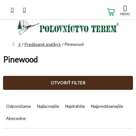
Prejsť
na
NÁKUP
obsah
KOŠÍK
Domov
/
Predávané značky
/
Pinewood
Pinewood
OTVORIŤ FILTER
R
a
Odporúčame
Najlacnejšie
Najdrahšie
Najpredávanejšie
d
e
Abecedne
n
i