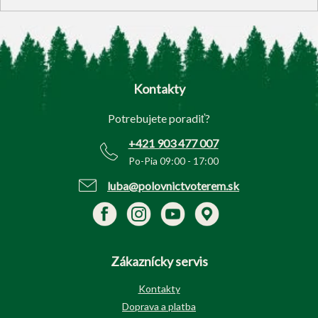
Z
á
p
Kontakty
ä
t
Potrebujete poradiť?
i
e
+421 903 477 007
Po-Pia 09:00 - 17:00
luba@polovnictvoterem.sk
Zákaznícky servis
Kontakty
Doprava a platba