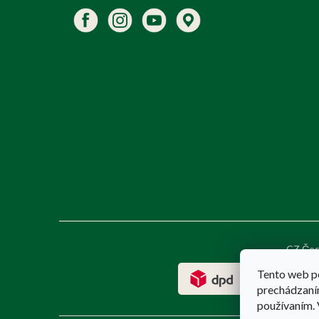
CZ Čes
Tento web p
prechádzaním
používaním. 