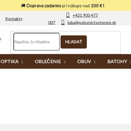
🚚
Doprava zadarmo
pri nákupe nad
100 €
❗
+421 903 477
Kontakty
007
luba@polovnictvoterem.sk
HĽADAŤ
OPTIKA
OBLEČENIE
OBUV
BATOHY