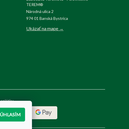
TEREM®
Národná ulica 2
974 01 Banská Bystrica
Ukázať na mape →
 splátky
SÚHLASÍM