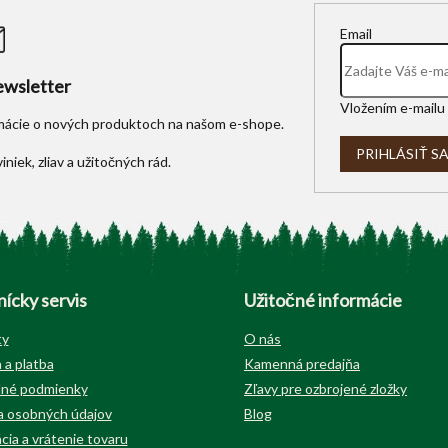
Email
wsletter
Vložením e-mailu 
rmácie o nových produktoch na našom e-shope.
PRIHLÁSIŤ S
ícky servis
Užitočné informácie
ty
O nás
 a platba
Kamenná predajňa
né podmienky
Zľavy pre ozbrojené zložky
 osobných údajov
Blog
cia a vrátenie tovaru