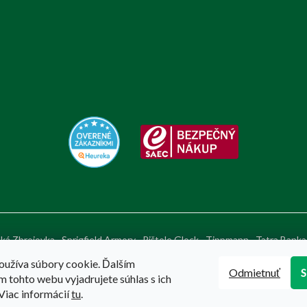
ká Zbrojovka
Sprigfield Armory
Pištole Glock
Tippmann
Tatra Banka
oužíva súbory cookie. Ďalším
Odmietnuť
 tohto webu vyjadrujete súhlas s ich
Viac informácií
tu
.