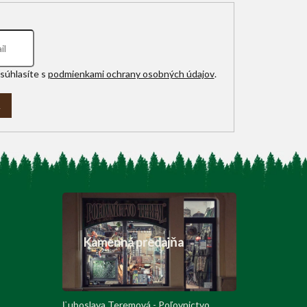
súhlasíte s
podmienkami ochrany osobných údajov
.
A
Kamenná predajňa
Ľuboslava Teremová - Poľovnictvo