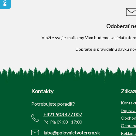
Odoberať ne
Vložte svoj e-mail a my Vám budeme zasielať info
Z
á
p
Kontakty
Zákazn
ä
t
Kontak
Potrebujete poradiť?
i
Doprava
+421 903 477 007
e
Obchod
Po-Pia 09:00 - 17:00
Ochrana
luba@polovnictvoterem.sk
Reklamá