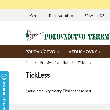
Prejsť
na
obsah
O nás
Doprava a platba
Zľavy pre OZ
POĽOVNÍCTVO
VZDUCHOVKY
Domov
Predávané značky
TickLess
TickLess
Žiadne produkty značky
TickLess
sa nenašli...