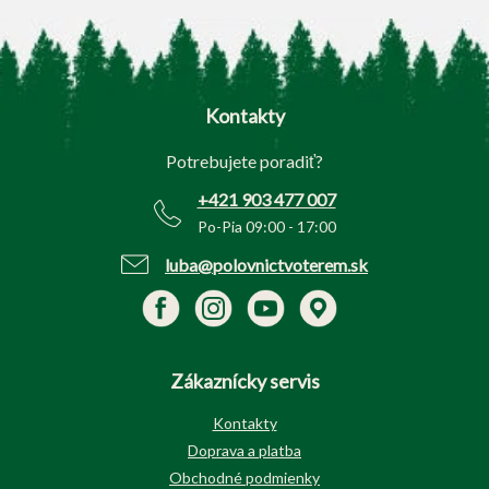
Z
á
p
Kontakty
ä
t
Potrebujete poradiť?
i
e
+421 903 477 007
Po-Pia 09:00 - 17:00
luba@polovnictvoterem.sk
Zákaznícky servis
Kontakty
Doprava a platba
Obchodné podmienky