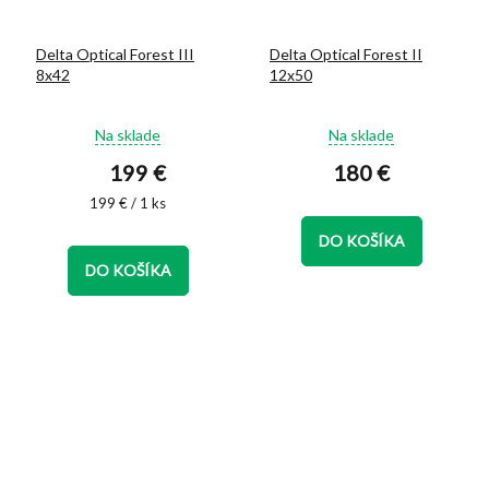
Delta Optical Forest III
Delta Optical Forest II
8x42
12x50
Priemerné
Priemerné
Na sklade
Na sklade
hodnotenie
hodnotenie
199 €
180 €
produktu
produktu
je
je
Jednotková
199 € / 1 ks
5,0
4,9
cena:
z
z
DO KOŠÍKA
5
5
DO KOŠÍKA
hviezdičiek.
hviezdičiek.