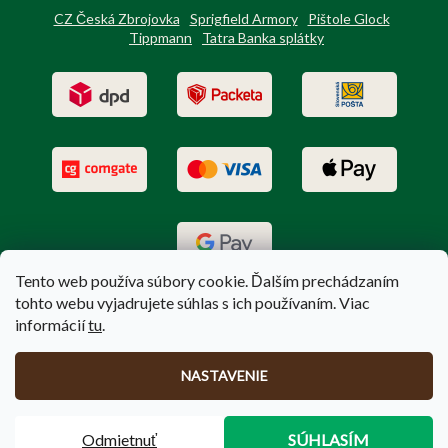
CZ Česká Zbrojovka
Sprigfield Armory
Pištole Glock
Tippmann
Tatra Banka splátky
Tento web používa súbory cookie. Ďalším prechádzaním
tohto webu vyjadrujete súhlas s ich používaním. Viac
informácií
tu
.
Vytvoril Shoptet
|
Upravil Balkys
NASTAVENIE
Copyright 2026
PoľovníctvoTerem.sk
. Všetky práva vyhradené.
Odmietnuť
SÚHLASÍM
Upraviť nastavenie cookies