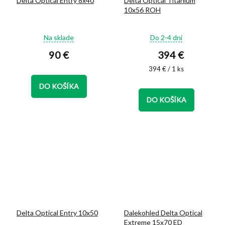
Delta Optical Entry 8x40
Delta Optical Titanium
10x56 ROH
Priemerné
Priemerné
Na sklade
Do 2-4 dní
hodnotenie
hodnotenie
90 €
394 €
produktu
produktu
je
je
Jednotková
394 € / 1 ks
5,0
5,0
cena:
z
z
DO KOŠÍKA
5
5
DO KOŠÍKA
hviezdičiek.
hviezdičiek.
Delta Optical Entry 10x50
Dalekohled Delta Optical
Extreme 15x70 ED