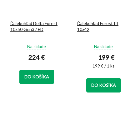
Ďalekohľad Delta Forest
Ďalekohľad Forest III
10x50 Gen3 / ED
10x42
Priemerné
Priemerné
Na sklade
Na sklade
hodnotenie
hodnotenie
224 €
199 €
produktu
produktu
je
je
Jednotková
199 € / 1 ks
5,0
5,0
cena:
z
z
DO KOŠÍKA
5
5
DO KOŠÍKA
hviezdičiek.
hviezdičiek.