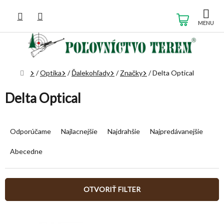
Prejsť
na
NÁKUP
obsah
KOŠÍK
Domov
/
Optika
/
Ďalekohľady
/
Značky
/
Delta Optical
Delta Optical
R
a
Odporúčame
Najlacnejšie
Najdrahšie
Najpredávanejšie
d
e
Abecedne
n
i
e
OTVORIŤ FILTER
p
r
V
o