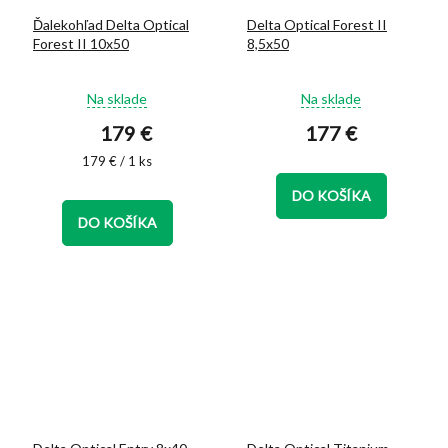
Ďalekohľad Delta Optical
Delta Optical Forest II
Forest II 10x50
8,5x50
Priemerné
Priemerné
Na sklade
Na sklade
hodnotenie
hodnotenie
179 €
177 €
produktu
produktu
je
je
Jednotková
179 € / 1 ks
5,0
4,9
cena:
z
z
DO KOŠÍKA
5
5
DO KOŠÍKA
hviezdičiek.
hviezdičiek.