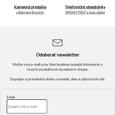
ý
p
Kamenná predajňa
Telefonické objednávky
i
v Banskej Bystrici
0903477007 v prac.dobe
s
u
Odoberať newsletter
Vložte svoj e-mail a my Vám budeme zasielať informácie o
nových produktoch na našom e-shope.
Email