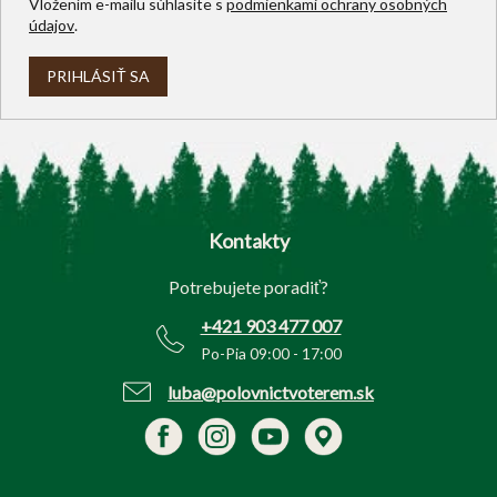
Vložením e-mailu súhlasíte s
podmienkami ochrany osobných
údajov
.
PRIHLÁSIŤ SA
Z
á
p
Kontakty
ä
t
Potrebujete poradiť?
i
e
+421 903 477 007
Po-Pia 09:00 - 17:00
luba@polovnictvoterem.sk