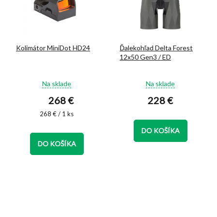
Kolimátor MiniDot HD24
Ďalekohľad Delta Forest
12x50 Gen3 / ED
Priemerné
Priemerné
Na sklade
Na sklade
hodnotenie
hodnotenie
268 €
228 €
produktu
produktu
je
je
Jednotková
268 € / 1 ks
5,0
5,0
cena:
z
z
DO KOŠÍKA
5
5
DO KOŠÍKA
hviezdičiek.
hviezdičiek.