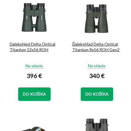
ý
d
p
u
i
k
s
t
p
o
r
v
o
Dalekohled Delta Optical
Ďalekohľad Delta Optical
d
Titanium 12x56 ROH
Titanium 8x56 ROH Gen2
u
k
Priemerné
Priemerné
t
Na sklade
Na sklade
hodnotenie
hodnotenie
o
396 €
340 €
produktu
produktu
v
je
je
5,0
5,0
z
z
DO KOŠÍKA
DO KOŠÍKA
5
5
hviezdičiek.
hviezdičiek.