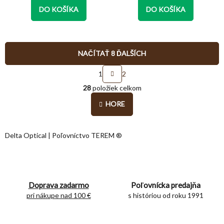
z
z
DO KOŠÍKA
DO KOŠÍKA
5
5
hviezdičiek.
hviezdičiek.
NAČÍTAŤ 8 ĎALŠÍCH
S
1
2
t
O
r
28
položiek celkom
v
á
l
n
HORE
á
k
o
d
v
a
Delta Optical | Poľovníctvo TEREM ®
a
c
n
i
i
e
e
p
r
Doprava zadarmo
Poľovnícka predajňa
v
pri nákupe nad 100 €
s históriou od roku 1991
k
y
v