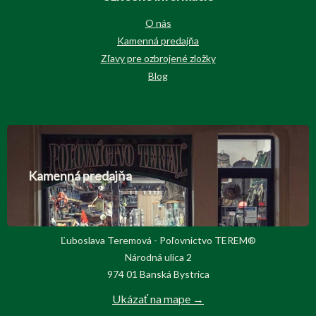
O nás
Kamenná predajňa
Zľavy pre ozbrojené zložky
Blog
Kamenná predajňa
Ľuboslava Teremová - Poľovnictvo TEREM®
Národná ulica 2
974 01 Banská Bystrica
Ukázať na mape →