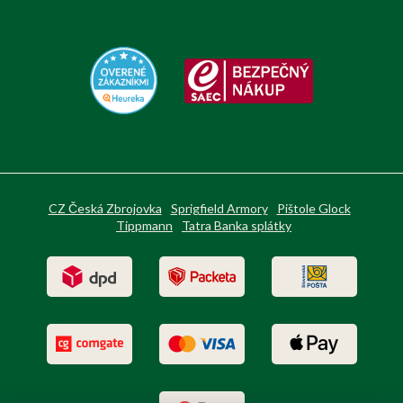
CZ Česká Zbrojovka
Sprigfield Armory
Pištole Glock
Tippmann
Tatra Banka splátky