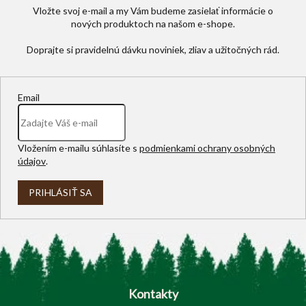
Vložte svoj e-mail a my Vám budeme zasielať informácie o
nových produktoch na našom e-shope.
Email
Vložením e-mailu súhlasíte s
podmienkami ochrany osobných
údajov
.
PRIHLÁSIŤ SA
Z
á
p
Kontakty
ä