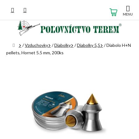
Prejsť
na
NÁKUP
obsah
KOŠÍK
Domov
/
Vzduchovky
/
Diabolky
/
Diabolky 5,5
/
Diabolo H+N
pellets, Hornet 5.5 mm, 200ks