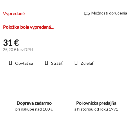
hviezdičiek.
Vypredané
Možnosti doručenia
Položka bola vypredaná…
31 €
25,20 € bez DPH
Jednotková
cena:
Opýtať sa
Strážiť
Zdieľať
Doprava zadarmo
Poľovnícka predajňa
pri nákupe nad 100 €
s históriou od roku 1991