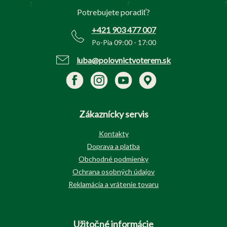
t
Potrebujete poradiť?
i
e
+421 903 477 007
Po-Pia 09:00 - 17:00
luba@polovnictvoterem.sk
Zákaznícky servis
Kontakty
Doprava a platba
Obchodné podmienky
Ochrana osobných údajov
Reklamácia a vrátenie tovaru
Užitočné informácie