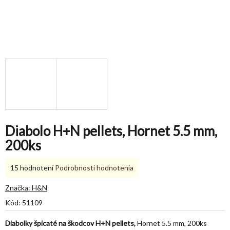
Diabolo H+N pellets, Hornet 5.5 mm,
200ks
Priemerné
15 hodnotení
Podrobnosti hodnotenia
hodnotenie
produktu
Značka:
H&N
je
Kód:
51109
4,7
z
Diabolky špicaté na škodcov H+N pellets,
Hornet 5.5 mm, 200ks
5