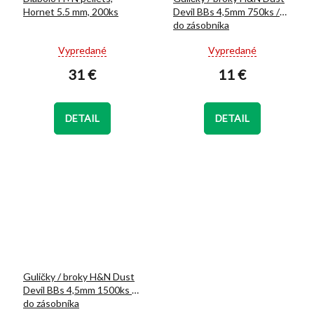
Hornet 5.5 mm, 200ks
Devil BBs 4,5mm 750ks /
do zásobníka
Priemerné
Priemerné
Vypredané
Vypredané
hodnotenie
hodnotenie
31 €
11 €
produktu
produktu
je
je
4,7
5,0
z
z
DETAIL
DETAIL
5
5
hviezdičiek.
hviezdičiek.
Guličky / broky H&N Dust
Devil BBs 4,5mm 1500ks /
do zásobníka