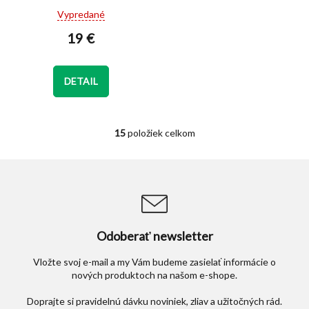
Priemerné
Vypredané
hodnotenie
19 €
produktu
je
5,0
z
DETAIL
5
hviezdičiek.
15
položiek celkom
O
v
l
á
d
a
c
i
Odoberať newsletter
e
p
Vložte svoj e-mail a my Vám budeme zasielať informácie o
r
nových produktoch na našom e-shope.
v
k
y