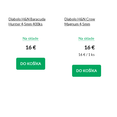
Diabolo H&N Baracuda
Diabolo H&N Crow
Hunter 4,5mm 400ks
Magnum 4,5mm
Priemerné
Priemerné
Na sklade
Na sklade
hodnotenie
hodnotenie
16 €
16 €
produktu
produktu
je
je
Jednotková
16 € / 1 ks
5,0
5,0
cena:
z
z
DO KOŠÍKA
5
5
DO KOŠÍKA
hviezdičiek.
hviezdičiek.