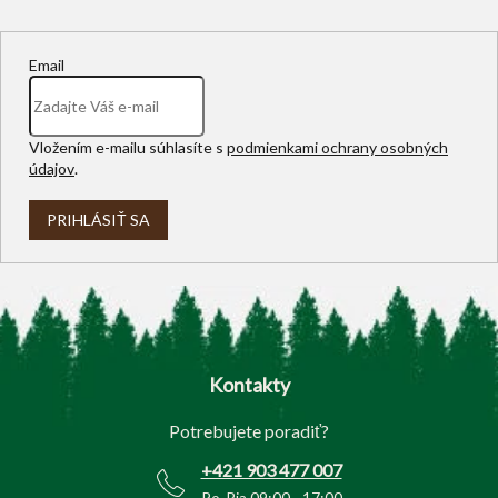
v
ý
p
Email
i
s
u
Vložením e-mailu súhlasíte s
podmienkami ochrany osobných
údajov
.
PRIHLÁSIŤ SA
Z
á
p
Kontakty
ä
t
Potrebujete poradiť?
i
e
+421 903 477 007
Po-Pia 09:00 - 17:00