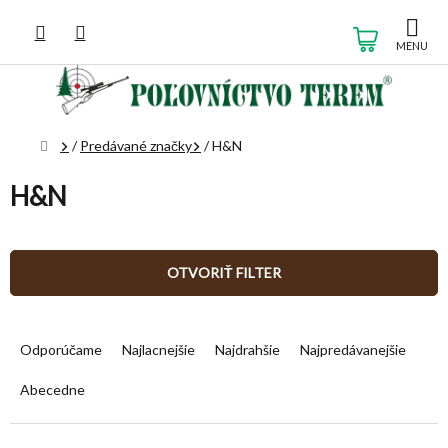
Prejsť
na
NÁKUP
obsah
KOŠÍK
Domov
/
Predávané značky
/
H&N
H&N
OTVORIŤ FILTER
R
a
Odporúčame
Najlacnejšie
Najdrahšie
Najpredávanejšie
d
e
Abecedne
n
i