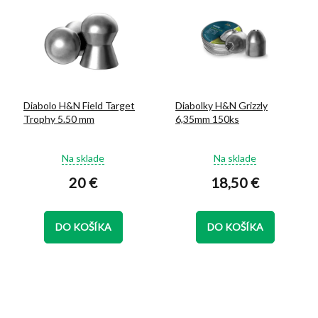
Diabolo H&N Field Target
Diabolky H&N Grizzly
Trophy 5.50 mm
6,35mm 150ks
Priemerné
Priemerné
Na sklade
Na sklade
hodnotenie
hodnotenie
20 €
18,50 €
produktu
produktu
je
je
5,0
5,0
z
z
DO KOŠÍKA
DO KOŠÍKA
5
5
hviezdičiek.
hviezdičiek.