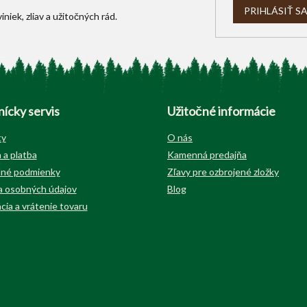
i
PRIHLÁSIŤ S
s
u
ícky servis
Užitočné informácie
ty
O nás
 a platba
Kamenná predajňa
né podmienky
Zľavy pre ozbrojené zložky
 osobných údajov
Blog
cia a vrátenie tovaru