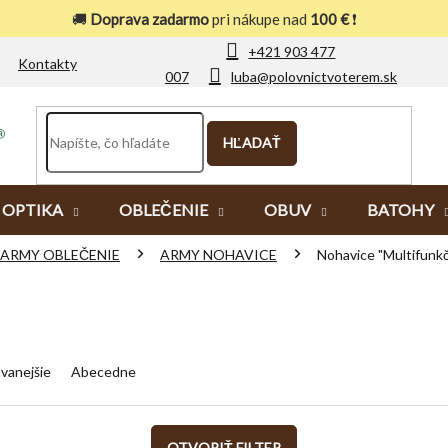
🚚
Doprava zadarmo
pri nákupe nad
100 €
❗
+421 903 477
Kontakty
007
luba@polovnictvoterem.sk
HĽADAŤ
OPTIKA
OBLEČENIE
OBUV
BATOHY
ARMY OBLEČENIE
ARMY NOHAVICE
Nohavice "Multifunk
vanejšie
Abecedne
OTVORIŤ FILTER