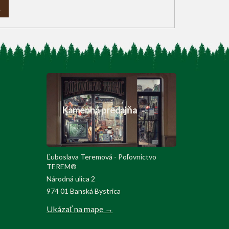
A
Kamenná predajňa
Ľuboslava Teremová - Poľovnictvo
TEREM®
Národná ulica 2
974 01 Banská Bystrica
Ukázať na mape →