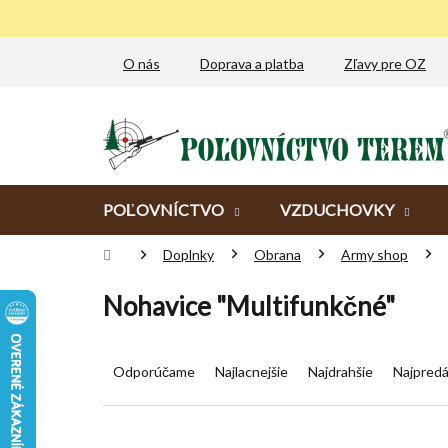
Prejsť
na
obsah
O nás
Doprava a platba
Zľavy pre OZ
POĽOVNÍCTVO
VZDUCHOVKY
Domov
Doplnky
Obrana
Army shop
Nohavice "Multifunkčné"
R
a
Odporúčame
Najlacnejšie
Najdrahšie
Najpredá
d
e
n