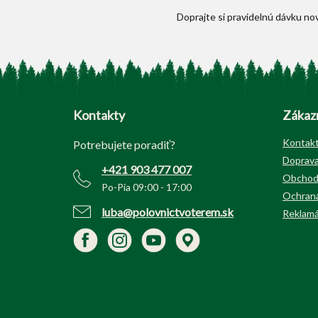
Z
á
p
Kontakty
Zákazn
ä
t
Kontak
Potrebujete poradiť?
i
Doprava
+421 903 477 007
e
Obchod
Po-Pia 09:00 - 17:00
Ochrana
luba@polovnictvoterem.sk
Reklamá