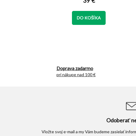
39 €
je
5,0
z
DO KOŠÍKA
5
hviezdičiek.
Doprava zadarmo
pri nákupe nad 100 €
Odoberať ne
Vložte svoj e-mail a my Vám budeme zasielať info