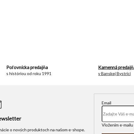
O
v
l
á
d
Poľovnícka predajňa
Kamenná predajň
a
s históriou od roku 1991
v Banskej Bystrici
c
i
e
p
r
Email
v
k
y
wsletter
v
Vložením e-mailu 
ý
rmácie o nových produktoch na našom e-shope.
p