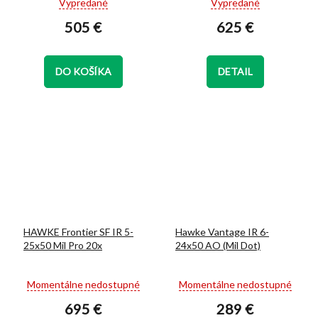
Vypredané
Vypredané
hodnotenie
hodnotenie
505 €
625 €
produktu
produktu
je
je
5,0
5,0
z
z
DO KOŠÍKA
DETAIL
5
5
hviezdičiek.
hviezdičiek.
HAWKE Frontier SF IR 5-
Hawke Vantage IR 6-
25x50 Mil Pro 20x
24x50 AO (Mil Dot)
Priemerné
Priemerné
Momentálne nedostupné
Momentálne nedostupné
hodnotenie
hodnotenie
695 €
289 €
produktu
produktu