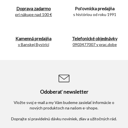
i
i
e
Doprava zadarmo
Poľovnícka predajňa
e
p
pri nákupe nad 100 €
s históriou od roku 1991
r
v
k
y
Kamenná predajňa
Telefonické objednávky
v
v Banskej Bystrici
0903477007 v prac.dobe
ý
p
i
s
u
Odoberať newsletter
Vložte svoj e-mail a my Vám budeme zasielať informácie o
nových produktoch na našom e-shope.