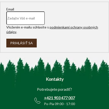
Email
Vložením e-mailu súhlasíte s
podmienkami ochrany osobných
údajov
.
PRIHLÁSIŤ SA
Z
á
p
Kontakty
ä
t
Potrebujete poradiť?
i
e
+421 903 477 007
Po-Pia 09:00 - 17:00