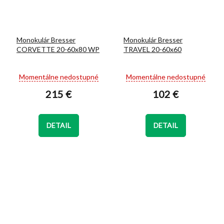
Monokulár Bresser
Monokulár Bresser
CORVETTE 20-60x80 WP
TRAVEL 20-60x60
Priemerné
Priemerné
Momentálne nedostupné
Momentálne nedostupné
hodnotenie
hodnotenie
215 €
102 €
produktu
produktu
je
je
5,0
5,0
z
z
DETAIL
DETAIL
5
5
hviezdičiek.
hviezdičiek.