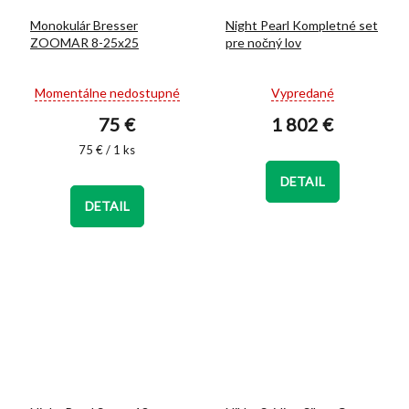
Monokulár Bresser
Night Pearl Kompletné set
ZOOMAR 8-25x25
pre nočný lov
Priemerné
Priemerné
Momentálne nedostupné
Vypredané
hodnotenie
hodnotenie
75 €
1 802 €
produktu
produktu
je
je
Jednotková
75 € / 1 ks
5,0
5,0
cena:
z
z
DETAIL
5
5
DETAIL
hviezdičiek.
hviezdičiek.