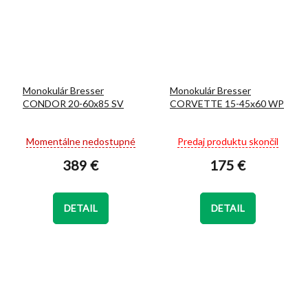
Monokulár Bresser
Monokulár Bresser
CONDOR 20-60x85 SV
CORVETTE 15-45x60 WP
Priemerné
Priemerné
Momentálne nedostupné
Predaj produktu skončil
hodnotenie
hodnotenie
389 €
175 €
produktu
produktu
je
je
5,0
5,0
z
z
DETAIL
DETAIL
5
5
hviezdičiek.
hviezdičiek.