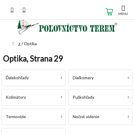
Prejsť
na
NÁKUP
obsah
KOŠÍK
Domov
/
Optika
Optika
, Strana 29
Ďalekohľady
Diaľkomery
Kolimátory
Puškohľady
Termovizie
Nočné videnie