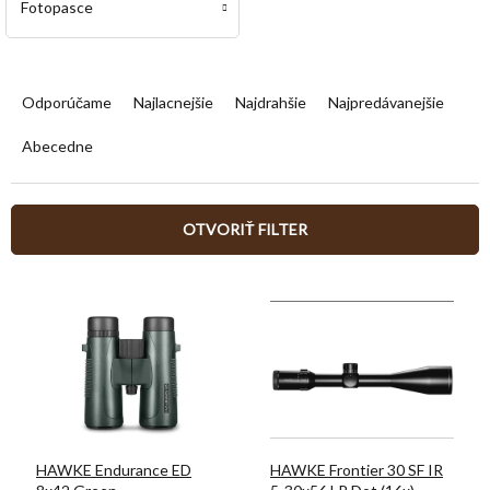
Fotopasce
R
a
Odporúčame
Najlacnejšie
Najdrahšie
Najpredávanejšie
d
e
Abecedne
n
i
e
OTVORIŤ FILTER
p
r
V
o
ý
d
p
u
i
k
s
t
p
o
r
v
o
HAWKE Endurance ED
HAWKE Frontier 30 SF IR
d