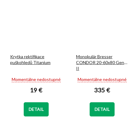
Krytka rektifikace
Monokulár Bresser
puškohledů Titanium
CONDOR 20-60x80 Gen
II
Priemerné
Priemerné
Momentálne nedostupné
Momentálne nedostupné
hodnotenie
hodnotenie
19 €
335 €
produktu
produktu
je
je
5,0
5,0
z
z
DETAIL
DETAIL
5
5
hviezdičiek.
hviezdičiek.