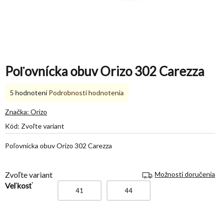
Poľovnícka obuv Orizo 302 Carezza
Priemerné
5 hodnotení
Podrobnosti hodnotenia
hodnotenie
produktu
Značka:
Orizo
je
Kód:
Zvoľte variant
5,0
z
Poľovnícka obuv Orizo 302 Carezza
5
hviezdičiek.
Zvoľte variant
Možnosti doručenia
Veľkosť
41
44