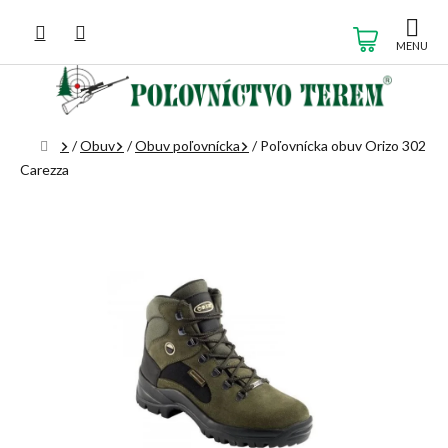
Prejsť
na
NÁKUP
obsah
KOŠÍK
Domov
/
Obuv
/
Obuv poľovnícka
/
Poľovnícka obuv Orizo 302
Carezza