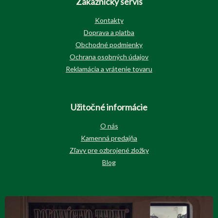
Zákaznícky servis
Kontakty
Doprava a platba
Obchodné podmienky
Ochrana osobných údajov
Reklamácia a vrátenie tovaru
Užitočné informácie
O nás
Kamenná predajňa
Zľavy pre ozbrojené zložky
Blog