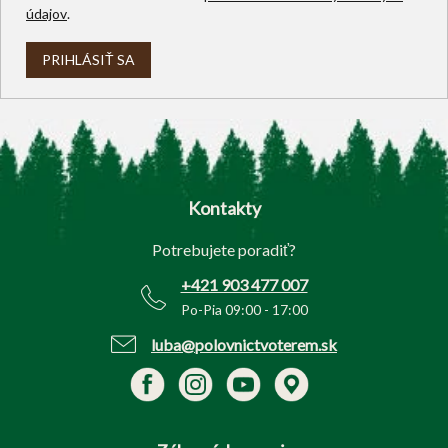
údajov
.
PRIHLÁSIŤ SA
Z
á
p
Kontakty
ä
t
Potrebujete poradiť?
i
e
+421 903 477 007
Po-Pia 09:00 - 17:00
luba@polovnictvoterem.sk