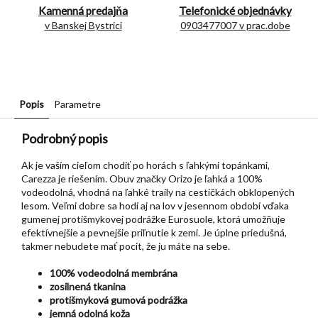
Kamenná predajňa
Telefonické objednávky
v Banskej Bystrici
0903477007 v prac.dobe
Popis
Parametre
Podrobný popis
Ak je vaším cieľom chodiť po horách s ľahkými topánkami,
Carezza je riešením.
Obuv značky Orizo je ľahká a 100%
vodeodolná, vhodná na ľahké traily na cestičkách obklopených
lesom.
Veľmi dobre sa hodí aj na lov v jesennom období vďaka
gumenej protišmykovej podrážke Eurosuole, ktorá umožňuje
efektívnejšie a pevnejšie priľnutie k zemi.
Je úplne priedušná,
takmer nebudete mať pocit, že ju máte na sebe.
100% vodeodolná membrána
zosilnená tkanina
protišmyková gumová podrážka
jemná odolná koža