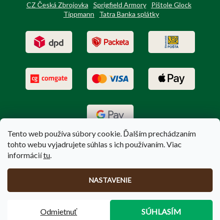
CZ Česká Zbrojovka
Sprigfield Armory
Pištole Glock
Tippmann
Tatra Banka splátky
Tento web používa súbory cookie. Ďalším prechádzaním
tohto webu vyjadrujete súhlas s ich používaním. Viac
informácií
tu
.
Vytvoril Shoptet
|
Upravil Balkys
NASTAVENIE
Copyright 2026
PoľovníctvoTerem.sk
. Všetky práva vyhradené.
Odmietnuť
SÚHLASÍM
Upraviť nastavenie cookies