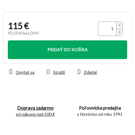
115 €
93,50 € bez DPH
Jednotková
cena:
PRIDAŤ DO KOŠÍKA
Opýtať sa
Strážiť
Zdieľať
Doprava zadarmo
Poľovnícka predajňa
pri nákupe nad 100 €
s históriou od roku 1991