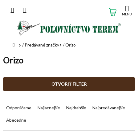
Prejsť
na
NÁKUP
obsah
KOŠÍK
Domov
/
Predávané značky
/
Orizo
Orizo
OTVORIŤ FILTER
R
a
Odporúčame
Najlacnejšie
Najdrahšie
Najpredávanejšie
d
e
Abecedne
n
i