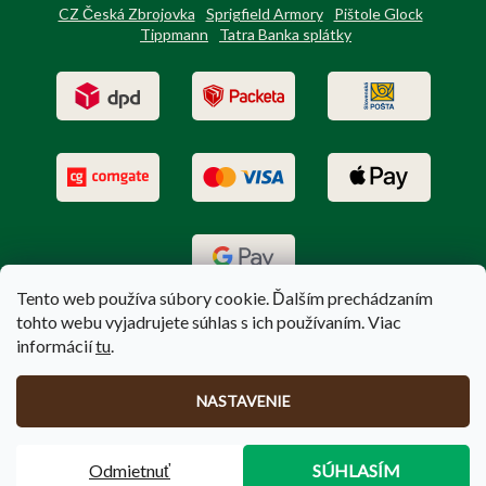
CZ Česká Zbrojovka
Sprigfield Armory
Pištole Glock
Tippmann
Tatra Banka splátky
Tento web používa súbory cookie. Ďalším prechádzaním
tohto webu vyjadrujete súhlas s ich používaním. Viac
informácií
tu
.
Vytvoril Shoptet
|
Upravil Balkys
NASTAVENIE
Copyright 2026
PoľovníctvoTerem.sk
. Všetky práva vyhradené.
Odmietnuť
SÚHLASÍM
Upraviť nastavenie cookies