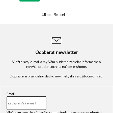
hviezdičiek.
15
položiek celkom
O
v
l
á
d
a
c
i
Odoberať newsletter
e
p
Vložte svoj e-mail a my Vám budeme zasielať informácie o
r
nových produktoch na našom e-shope.
v
k
y
v
ý
p
Email
i
s
u
Vložením e-mailu súhlasíte s
podmienkami ochrany osobných