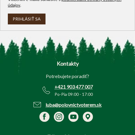
údajov
.
PRIHLÁSIŤ SA
Z
á
p
Kontakty
ä
t
Potrebujete poradiť?
i
e
+421 903 477 007
Po-Pia 09:00 - 17:00
luba@polovnictvoterem.sk