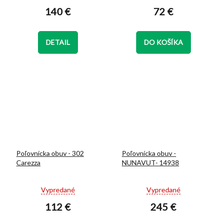
hodnotenie
hodnotenie
140 €
72 €
produktu
produktu
je
je
5,0
5,0
z
z
DETAIL
DO KOŠÍKA
5
5
hviezdičiek.
hviezdičiek.
Poľovnícka obuv - 302
Poľovnícka obuv -
Carezza
NUNAVUT- 14938
Priemerné
Priemerné
Vypredané
Vypredané
hodnotenie
hodnotenie
112 €
245 €
produktu
produktu
je
je