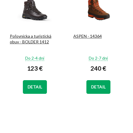
Poľovnícka a turistická
ASPEN - 14364
obuv - BOLDER 1412
Priemerné
Priemerné
Do 2-4 dní
Do 2-7 dní
hodnotenie
hodnotenie
123 €
240 €
produktu
produktu
je
je
5,0
5,0
z
z
DETAIL
DETAIL
5
5
hviezdičiek.
hviezdičiek.