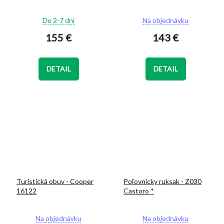
Priemerné
Priemerné
Do 2-7 dní
Na objednávku
hodnotenie
hodnotenie
155 €
143 €
produktu
produktu
je
je
5,0
4,9
z
z
DETAIL
DETAIL
5
5
hviezdičiek.
hviezdičiek.
Turistická obuv - Cooper
Poľovnícky ruksak - Z030
16122
Castoro *
Priemerné
Priemerné
Na objednávku
Na objednávku