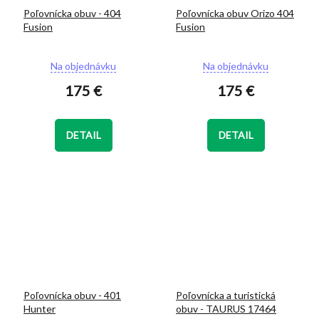
Poľovnícka obuv - 404
Poľovnícka obuv Orizo 404
Fusion
Fusion
Priemerné
Priemerné
Na objednávku
Na objednávku
hodnotenie
hodnotenie
175 €
175 €
produktu
produktu
je
je
5,0
5,0
z
z
DETAIL
DETAIL
5
5
hviezdičiek.
hviezdičiek.
Poľovnícka obuv - 401
Poľovnícka a turistická
Hunter
obuv - TAURUS 17464