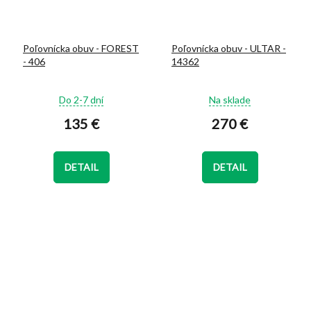
Poľovnícka obuv - FOREST
Poľovnícka obuv - ULTAR -
- 406
14362
Priemerné
Priemerné
Do 2-7 dní
Na sklade
hodnotenie
hodnotenie
135 €
270 €
produktu
produktu
je
je
4,9
5,0
z
z
DETAIL
DETAIL
5
5
hviezdičiek.
hviezdičiek.