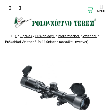
Prejsť
na
NÁKUP
obsah
KOŠÍK
Domov
/
Optika
/
Puškohľady
/
Podľa značky
/
Walther
/
Puškohľad Walther 3-9x44 Sniper s montážou (weaver)