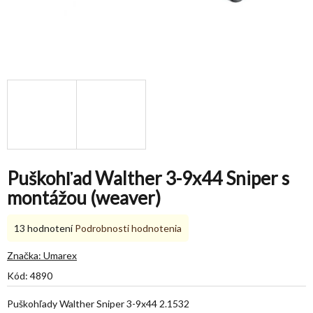
Puškohľad Walther 3-9x44 Sniper s
montážou (weaver)
Priemerné
13 hodnotení
Podrobnosti hodnotenia
hodnotenie
produktu
Značka:
Umarex
je
Kód:
4890
4,8
z
Puškohľady Walther Sniper 3-9x44 2.1532
5