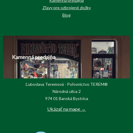
Kamenná predajňa
Zľavy pre ozbrojené zložky
Blog
Kamenná predajňa
Ľuboslava Teremová - Poľovnictvo TEREM®
Národná ulica 2
974 01 Banská Bystrica
Ukázať na mape →