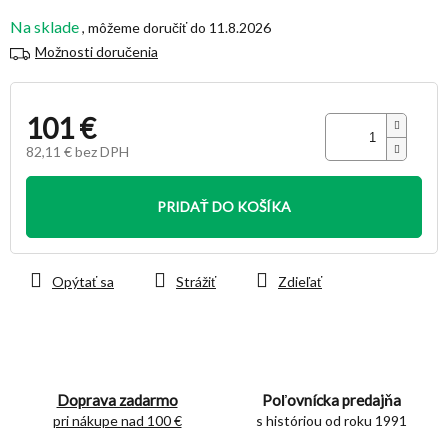
hviezdičiek.
Na sklade
11.8.2026
Možnosti doručenia
101 €
82,11 € bez DPH
Jednotková
cena:
PRIDAŤ DO KOŠÍKA
Opýtať sa
Strážiť
Zdieľať
Doprava zadarmo
Poľovnícka predajňa
pri nákupe nad 100 €
s históriou od roku 1991