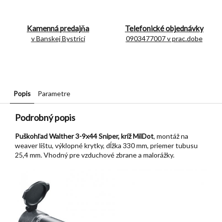
Kamenná predajňa
Telefonické objednávky
v Banskej Bystrici
0903477007 v prac.dobe
Popis
Parametre
Podrobný popis
Puškohľad Walther 3-9x44 Sniper, kríž MilDot
, montáž na
weaver lištu, výklopné krytky, dĺžka 330 mm, priemer tubusu
25,4 mm. Vhodný pre vzduchové zbrane a malorážky.