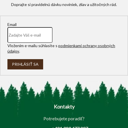
Email
Vložením e-mailu súhlasíte s
podmienkami ochrany osobných
údajov
.
PRIHLÁSIŤ SA
Z
á
p
Kontakty
ä
t
Potrebujete poradiť?
i
e