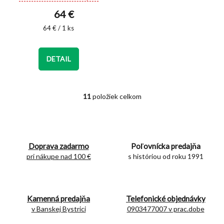
hodnotenie
64 €
produktu
je
Jednotková
64 € / 1 ks
5,0
cena:
z
5
DETAIL
hviezdičiek.
11
položiek celkom
O
v
l
á
d
Doprava zadarmo
Poľovnícka predajňa
a
c
pri nákupe nad 100 €
s históriou od roku 1991
i
e
p
r
Kamenná predajňa
Telefonické objednávky
v
v Banskej Bystrici
0903477007 v prac.dobe
k
y