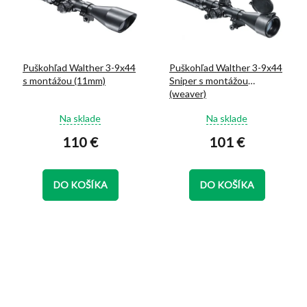
Puškohľad Walther 3-9x44
Puškohľad Walther 3-9x44
s montážou (11mm)
Sniper s montážou
(weaver)
Priemerné
Priemerné
Na sklade
Na sklade
hodnotenie
hodnotenie
110 €
101 €
produktu
produktu
je
je
5,0
4,8
z
z
DO KOŠÍKA
DO KOŠÍKA
5
5
hviezdičiek.
hviezdičiek.