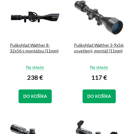
ý
d
p
u
i
k
s
t
p
o
r
v
o
Puškohľad Walther 8-
Puškohľad Walther 3-9x56,
d
32x56 s montážou (11mm)
osvetlený, montáž (11mm)
u
k
Priemerné
Priemerné
t
Na sklade
Na sklade
hodnotenie
hodnotenie
o
238 €
117 €
produktu
produktu
v
je
je
5,0
5,0
z
z
DO KOŠÍKA
DO KOŠÍKA
5
5
hviezdičiek.
hviezdičiek.