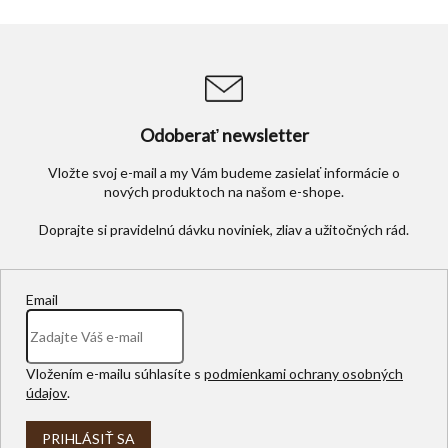
v
ý
p
i
s
u
Odoberať newsletter
Vložte svoj e-mail a my Vám budeme zasielať informácie o
nových produktoch na našom e-shope.
Email
Vložením e-mailu súhlasíte s
podmienkami ochrany osobných
údajov
.
PRIHLÁSIŤ SA