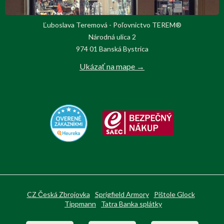
Ľuboslava Teremová - Poľovnictvo TEREM®
Národná ulica 2
974 01 Banská Bystrica
Ukázať na mape →
CZ Česká Zbrojovka
Sprigfield Armory
Pištole Glock
Tippmann
Tatra Banka splátky