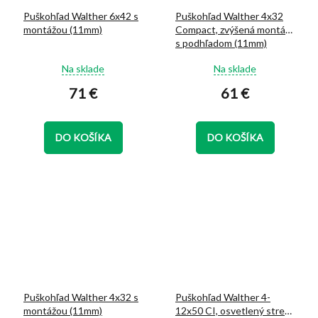
Puškohľad Walther 6x42 s
Puškohľad Walther 4x32
montážou (11mm)
Compact, zvýšená montáž
s podhľadom (11mm)
Priemerné
Priemerné
Na sklade
Na sklade
hodnotenie
hodnotenie
71 €
61 €
produktu
produktu
je
je
5,0
5,0
z
z
DO KOŠÍKA
DO KOŠÍKA
5
5
hviezdičiek.
hviezdičiek.
Puškohľad Walther 4x32 s
Puškohľad Walther 4-
montážou (11mm)
12x50 CI, osvetlený stred,