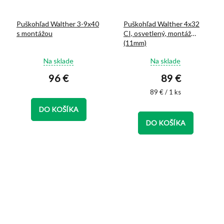
Puškohľad Walther 3-9x40
Puškohľad Walther 4x32
s montážou
CI, osvetlený, montáž
(11mm)
Priemerné
Priemerné
Na sklade
Na sklade
hodnotenie
hodnotenie
96 €
89 €
produktu
produktu
je
je
Jednotková
89 € / 1 ks
4,8
5,0
cena:
z
z
DO KOŠÍKA
5
5
DO KOŠÍKA
hviezdičiek.
hviezdičiek.