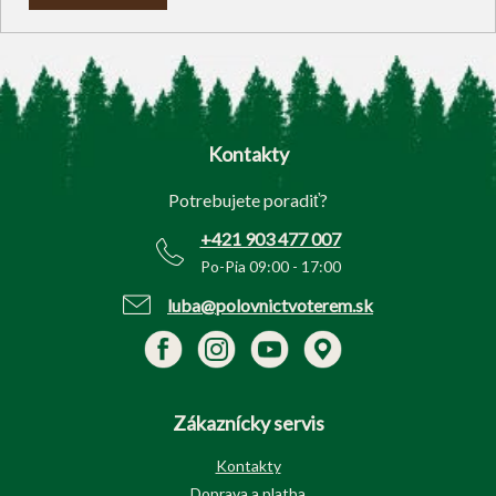
Z
á
p
Kontakty
ä
t
Potrebujete poradiť?
i
e
+421 903 477 007
Po-Pia 09:00 - 17:00
luba@polovnictvoterem.sk
Zákaznícky servis
Kontakty
Doprava a platba