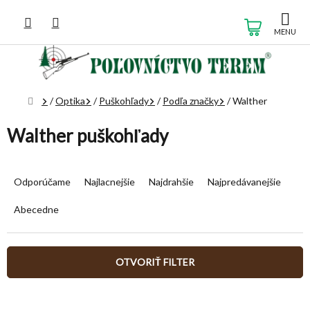
Prejsť
na
NÁKUP
obsah
KOŠÍK
Domov
/
Optika
/
Puškohľady
/
Podľa značky
/
Walther
Walther puškohľady
R
a
Odporúčame
Najlacnejšie
Najdrahšie
Najpredávanejšie
d
e
Abecedne
n
i
e
OTVORIŤ FILTER
p
r
V
o