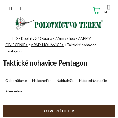
Prejsť
na
NÁKUP
obsah
KOŠÍK
Domov
/
Doplnky
/
Obrana
/
Army shop
/
ARMY
OBLEČENIE
/
ARMY NOHAVICE
/
Taktické nohavice
Pentagon
Taktické nohavice Pentagon
R
a
Odporúčame
Najlacnejšie
Najdrahšie
Najpredávanejšie
d
e
Abecedne
n
i
e
OTVORIŤ FILTER
p