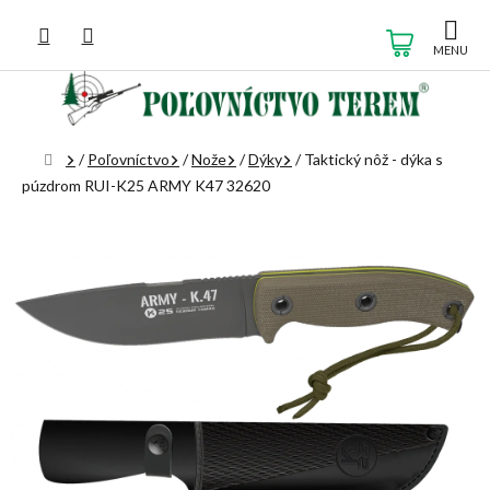
Prejsť
na
NÁKUP
obsah
KOŠÍK
Domov
/
Poľovníctvo
/
Nože
/
Dýky
/
Taktický nôž - dýka s
púzdrom RUI-K25 ARMY K47 32620