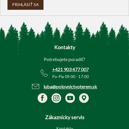
PRIHLÁSIŤ SA
Z
á
p
Kontakty
ä
t
Potrebujete poradiť?
i
e
+421 903 477 007
Po-Pia 09:00 - 17:00
luba@polovnictvoterem.sk
Zákaznícky servis
Kontakty