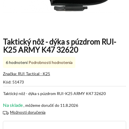
Taktický nôž - dýka s púzdrom RUI-
K25 ARMY K47 32620
Priemerné
6 hodnotení
Podrobnosti hodnotenia
hodnotenie
produktu
Značka:
RUI Tactical - K25
je
Kód:
51473
5,0
z
Taktický nôž - dýka s púzdrom RUI-K25 ARMY K47 32620
5
hviezdičiek.
Na sklade
11.8.2026
Možnosti doručenia