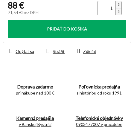
88 €
71,54 € bez DPH
Jednotková
cena:
PRIDAŤ DO KOŠÍKA
Opýtať sa
Strážiť
Zdieľať
Doprava zadarmo
Poľovnícka predajňa
pri nákupe nad 100 €
s históriou od roku 1991
Kamenná predajňa
Telefonické objednávky
v Banskej Bystrici
0903477007 v prac.dobe