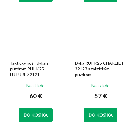
hviezdičiek.
hviezdičiek.
Taktický nôž - dýka s
Dýka RUI-K25 CHARLIE I
púzdrom RUI-K25
32123 s taktickým
FUTURE 32121
puzdrom
Priemerné
Priemerné
Na sklade
Na sklade
hodnotenie
hodnotenie
60 €
57 €
produktu
produktu
je
je
5,0
5,0
z
z
DO KOŠÍKA
DO KOŠÍKA
5
5
hviezdičiek.
hviezdičiek.