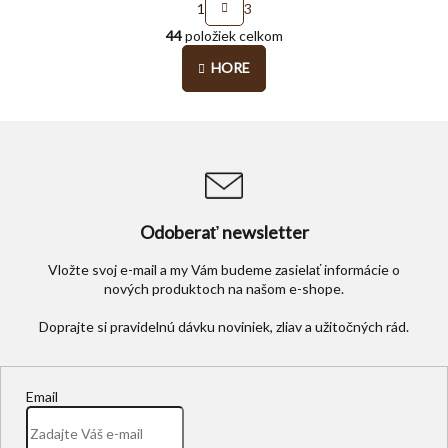
1
3
t
O
r
44
položiek celkom
v
á
l
n
HORE
á
k
o
d
v
a
a
c
n
i
i
e
e
p
r
Odoberať newsletter
v
k
Vložte svoj e-mail a my Vám budeme zasielať informácie o
y
nových produktoch na našom e-shope.
v
ý
p
i
s
u
Email