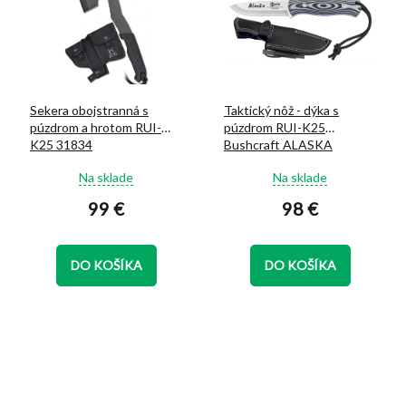
Sekera obojstranná s
Taktický nôž - dýka s
púzdrom a hrotom RUI-
púzdrom RUI-K25
K25 31834
Bushcraft ALASKA
Priemerné
Priemerné
Na sklade
Na sklade
hodnotenie
hodnotenie
99 €
98 €
produktu
produktu
je
je
5,0
5,0
z
z
DO KOŠÍKA
DO KOŠÍKA
5
5
hviezdičiek.
hviezdičiek.