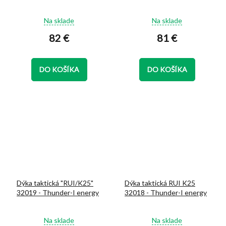
Priemerné
Priemerné
Na sklade
Na sklade
hodnotenie
hodnotenie
82 €
81 €
produktu
produktu
je
je
5,0
5,0
z
z
DO KOŠÍKA
DO KOŠÍKA
5
5
hviezdičiek.
hviezdičiek.
Dýka taktická "RUI/K25"
Dýka taktická RUI K25
32019 - Thunder-I energy
32018 - Thunder-I energy
Priemerné
Priemerné
Na sklade
Na sklade