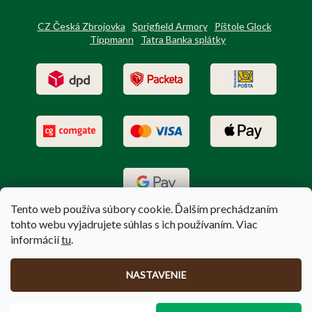
CZ Česká Zbrojovka
Sprigfield Armory
Pištole Glock
Tippmann
Tatra Banka splátky
Tento web používa súbory cookie. Ďalším prechádzaním
tohto webu vyjadrujete súhlas s ich používaním. Viac
informácií
tu
.
Vytvoril Shoptet
|
Upravil Balkys
NASTAVENIE
Copyright 2026
PoľovníctvoTerem.sk
. Všetky práva vyhradené.