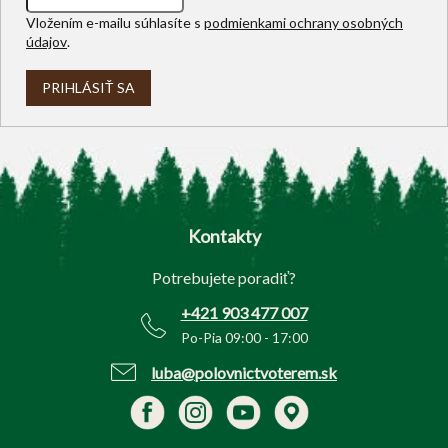
Vložením e-mailu súhlasíte s
podmienkami ochrany osobných
údajov
.
PRIHLÁSIŤ SA
Z
á
p
Kontakty
ä
t
Potrebujete poradiť?
i
e
+421 903 477 007
Po-Pia 09:00 - 17:00
luba@polovnictvoterem.sk