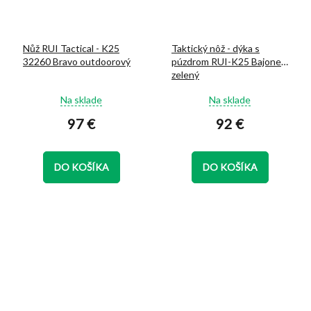
Nůž RUI Tactical - K25
Taktický nôž - dýka s
32260 Bravo outdoorový
púzdrom RUI-K25 Bajonet
zelený
Priemerné
Priemerné
Na sklade
Na sklade
hodnotenie
hodnotenie
97 €
92 €
produktu
produktu
je
je
5,0
5,0
z
z
DO KOŠÍKA
DO KOŠÍKA
5
5
hviezdičiek.
hviezdičiek.