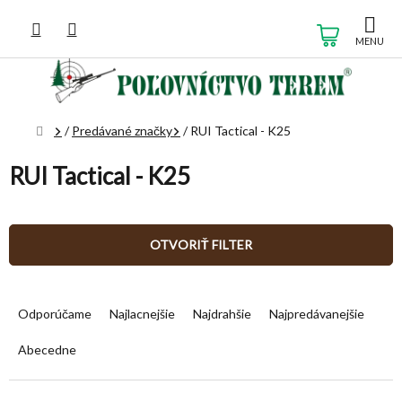
Prejsť
na
NÁKUP
obsah
KOŠÍK
Domov
/
Predávané značky
/
RUI Tactical - K25
RUI Tactical - K25
OTVORIŤ FILTER
R
a
Odporúčame
Najlacnejšie
Najdrahšie
Najpredávanejšie
d
e
Abecedne
n
i