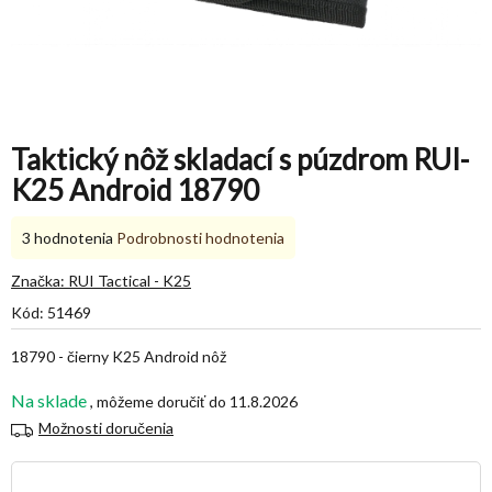
Taktický nôž skladací s púzdrom RUI-
K25 Android 18790
Priemerné
3 hodnotenia
Podrobnosti hodnotenia
hodnotenie
produktu
Značka:
RUI Tactical - K25
je
Kód:
51469
5,0
z
18790 - čierny K25 Android nôž
5
hviezdičiek.
Na sklade
11.8.2026
Možnosti doručenia