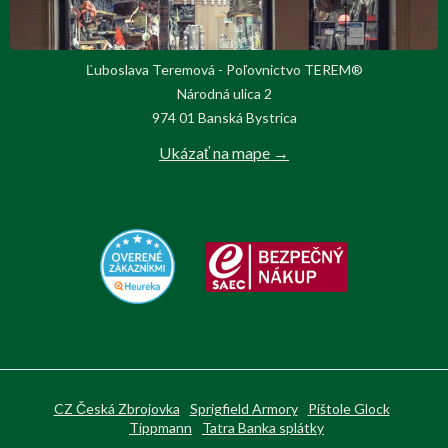
Ľuboslava Teremová - Poľovnictvo TEREM®
Národná ulica 2
974 01 Banská Bystrica
Ukázať na mape →
CZ Česká Zbrojovka
Sprigfield Armory
Pištole Glock
Tippmann
Tatra Banka splátky