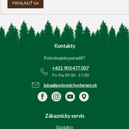
PRIHLÁSIŤ SA
Z
á
p
Kontakty
ä
t
Potrebujete poradiť?
i
e
+421 903 477 007
Po-Pia 09:00 - 17:00
luba@polovnictvoterem.sk
Zákaznícky servis
Kontakty