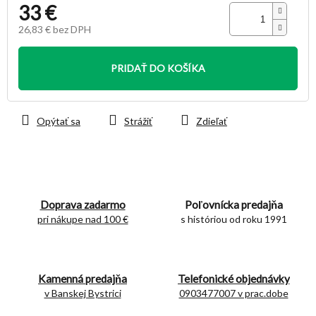
33 €
26,83 € bez DPH
Jednotková
cena:
PRIDAŤ DO KOŠÍKA
Opýtať sa
Strážiť
Zdieľať
Doprava zadarmo
Poľovnícka predajňa
pri nákupe nad 100 €
s históriou od roku 1991
Kamenná predajňa
Telefonické objednávky
v Banskej Bystrici
0903477007 v prac.dobe