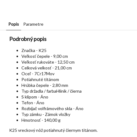
Popis
Parametre
Podrobný popis
Značka - K25
Veľkosť čepele - 9,00 cm
Veľkosť rukoväte - 12,50 cm
Celková velkosť - 21,00 cm
Oceľ - 7Cr17Mov
Potiahnuté titánom
Hrúbka čepele - 2,80 mm
Typ držadla / farbaHliník / čierna
S klipom - Áno
Tefon - Áno
Rozbíjač volfrámového skla - Áno
Typ zámku - Zámok vložky
Hmotnosť - 140,00 g
K25 vreckový nôž potiahnutý čiernym titánom.