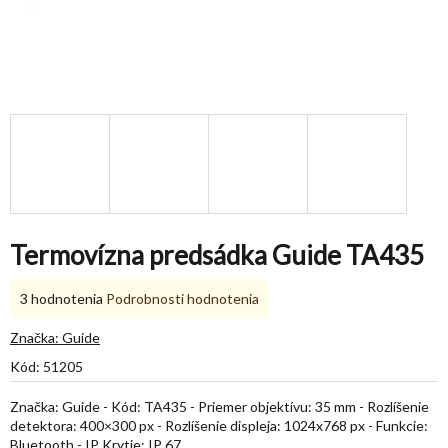
Termovízna predsádka Guide TA435
Priemerné
3 hodnotenia
Podrobnosti hodnotenia
hodnotenie
produktu
Značka:
Guide
je
Kód:
51205
5,0
z
Značka: Guide - Kód: TA435 - Priemer objektívu: 35 mm - Rozlíšenie
5
detektora: 400×300 px - Rozlíšenie displeja: 1024x768 px - Funkcie:
hviezdičiek.
Bluetooth - IP Krytie: IP 67