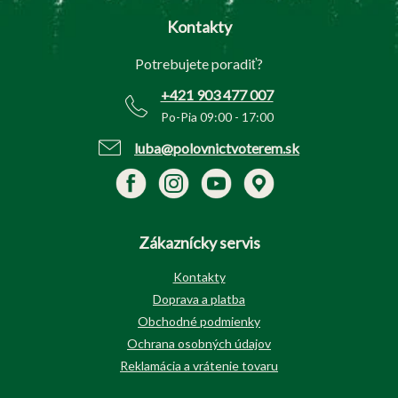
p
Kontakty
ä
t
Potrebujete poradiť?
i
e
+421 903 477 007
Po-Pia 09:00 - 17:00
luba@polovnictvoterem.sk
Zákaznícky servis
Kontakty
Doprava a platba
Obchodné podmienky
Ochrana osobných údajov
Reklamácia a vrátenie tovaru