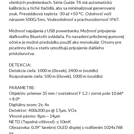
všetkých podmienkach. Séria Guide TA má automatickú
kalibráciu a tiché tlačidlá, aby sa minimalizoval generovaný
zvuk. Prevádzková teplota -30 až +50 °C. Odolnosť voči
nárazom 500G/1ms. Vodeodolnosť a prachuvzdornosť IP67.
Možnosť napájania z USB powerbanky. Možnosť pripojenia
diaľkového Bluetoth ovládača. Po nasadení priloženej gumovej
očnice je možné predsádku použiť ako monokulár. Otvory pre
picatinny lištu a statív umožňujú pripojenie ďalšieho
príslušenstva.
DETEKCIA:
Detekcia cieľa: 1000 m (človek), 2400 m (vozidlo)
Rozpoznanie cieľa: 500 m (človek), 1000 m (vozidlo)
PARAMETRE:
Objektív: priemer 35 mm / svetelnosť F 1.2 / zorné pole 10.66°
× 8.0°
Digitálny zoom: 2x, 4x
Detektor: 400x300 px @ 17μm, VOx
Vlnové pásmo: 8μm～14μm
NETD (Tepelná citlivosť): ≤ 50mK
Obrazovka: 0.39" farebný OLED displej s rozlíšením 1024x768
px