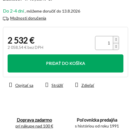
Do 2-4 dní
13.8.2026
Možnosti doručenia
2 532 €
2 058,54 € bez DPH
Jednotková
cena:
PRIDAŤ DO KOŠÍKA
Opýtať sa
Strážiť
Zdieľať
Doprava zadarmo
Poľovnícka predajňa
pri nákupe nad 100 €
s históriou od roku 1991