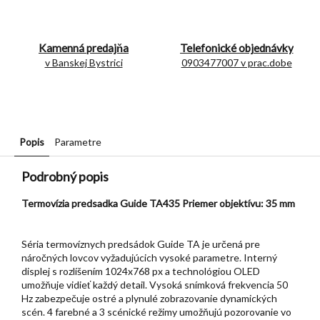
Kamenná predajňa
Telefonické objednávky
v Banskej Bystrici
0903477007 v prac.dobe
Popis
Parametre
Podrobný popis
Termovízia predsadka Guide TA435 Priemer objektívu: 35 mm
Séria termovíznych predsádok Guide TA je určená pre
náročných lovcov vyžadujúcich vysoké parametre. Interný
displej s rozlíšením 1024x768 px a technológiou OLED
umožňuje vidieť každý detail. Vysoká snímková frekvencia 50
Hz zabezpečuje ostré a plynulé zobrazovanie dynamických
scén. 4 farebné a 3 scénické režimy umožňujú pozorovanie vo