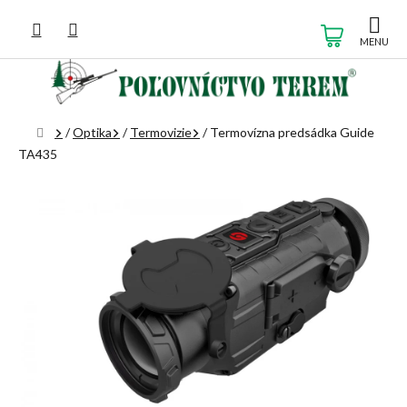
Prejsť
na
NÁKUP
obsah
KOŠÍK
Domov
/
Optika
/
Termovizie
/
Termovízna predsádka Guide
TA435