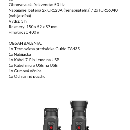
Obnovovacia frekvencia: 50 Hz
Napájanie: batéria 2x CR123A (nenabíjateľná) / 2x ICR16340
(nabíjateľná)
Výdrž: 3 h
Rozmery: 150 x 52 x 57 mm
Hmotnosť: 400 g
OBSAH BALENIA:
1x Termovízna predsádka Guide TA435
1x Nabíjačka
1x Kábel 7-Pin Lemo na USB
1x Kábel micro USB na USB
1x Gumová očnica
1x Ochranné puzdro