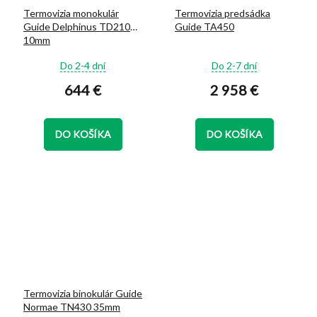
Termovizia monokulár
Termovizia predsádka
Guide Delphinus TD210
Guide TA450
10mm
Priemerné
Priemerné
Do 2-4 dní
Do 2-7 dní
hodnotenie
hodnotenie
644 €
2 958 €
produktu
produktu
je
je
5,0
5,0
z
z
DO KOŠÍKA
DO KOŠÍKA
5
5
hviezdičiek.
hviezdičiek.
Termovizia binokulár Guide
Normae TN430 35mm