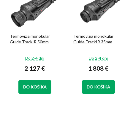
Termovizia monokulár
Termovizia monokulár
Guide TrackIR 50mm
Guide TrackIR 35mm
Priemerné
Priemerné
Do 2-4 dní
Do 2-4 dní
hodnotenie
hodnotenie
2 127 €
1 808 €
produktu
produktu
je
je
5,0
5,0
z
z
DO KOŠÍKA
DO KOŠÍKA
5
5
hviezdičiek.
hviezdičiek.