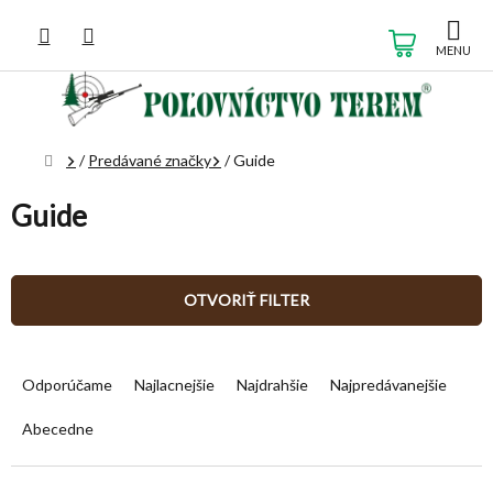
Prejsť
na
NÁKUP
obsah
KOŠÍK
Domov
/
Predávané značky
/
Guide
Guide
OTVORIŤ FILTER
R
a
Odporúčame
Najlacnejšie
Najdrahšie
Najpredávanejšie
d
e
Abecedne
n
i