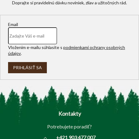
y
v
ý
p
Email
i
s
u
Vložením e-mailu súhlasíte s
podmienkami ochrany osobných
údajov
.
PRIHLÁSIŤ SA
Z
á
p
Kontakty
ä
t
Potrebujete poradiť?
i
e
+421 903 477 007