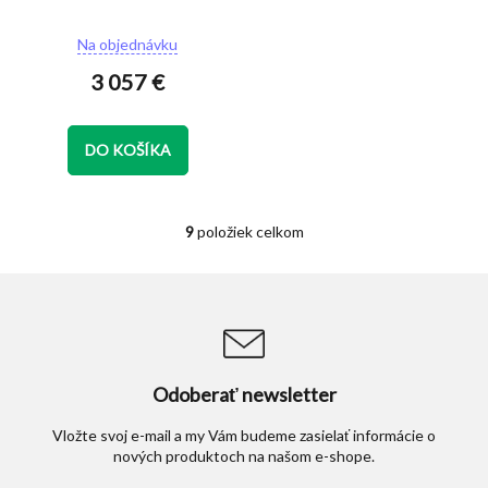
Priemerné
Na objednávku
hodnotenie
3 057 €
produktu
je
5,0
z
DO KOŠÍKA
5
hviezdičiek.
9
položiek celkom
O
v
l
á
d
a
c
i
Odoberať newsletter
e
p
Vložte svoj e-mail a my Vám budeme zasielať informácie o
r
nových produktoch na našom e-shope.
v
k