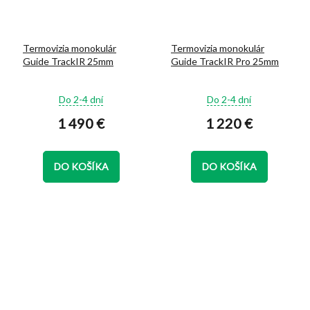
Termovizia monokulár
Termovizia monokulár
Guide TrackIR 25mm
Guide TrackIR Pro 25mm
Priemerné
Priemerné
Do 2-4 dní
Do 2-4 dní
hodnotenie
hodnotenie
1 490 €
1 220 €
produktu
produktu
je
je
5,0
5,0
z
z
DO KOŠÍKA
DO KOŠÍKA
5
5
hviezdičiek.
hviezdičiek.