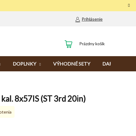
Prihlásenie
NÁKUPNÝ
Prázdny košík
KOŠÍK
DOPLNKY
VÝHODNÉ SETY
DARČEKY
kal. 8x57IS (ST 3rd 20in)
otenia