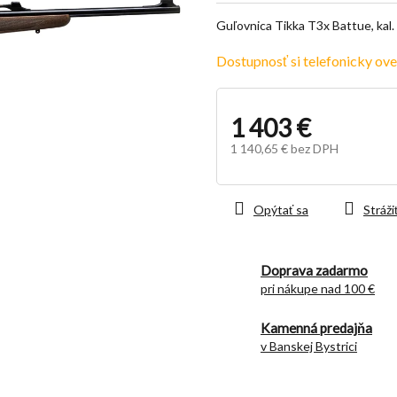
z
Guľovnica Tikka T3x Battue, kal.
5
hviezdičiek.
Dostupnosť si telefonicky ove
1 403 €
1 140,65 € bez DPH
Jednotková
cena:
Opýtať sa
Stráži
Doprava zadarmo
pri nákupe nad 100 €
Kamenná predajňa
v Banskej Bystrici