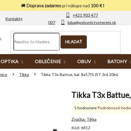
🚚
Doprava zadarmo
pri nákupe nad
100 €
❗
+421 903 477
Kontakty
007
luba@polovnictvoterem.sk
HĽADAŤ
OPTIKA
OBLEČENIE
OBUV
BATOHY
nice
Tikka
Tikka T3x Battue, kal. 8x57IS (ST 3rd 20in)
Tikka T3x Battue, 
Priemerné
5 hodnotení
Podrobnosti hodn
hodnotenie
produktu
Značka:
Tikka
je
Kód:
6412
5,0