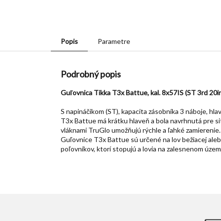
Popis
Parametre
Podrobný popis
Guľovnica Tikka T3x Battue, kal. 8x57IS (ST 3rd 20i
S napináčikom (ST), kapacita zásobníka 3 náboje, hla
T3x Battue má krátku hlaveň a bola navrhnutá pre si
vláknami TruGlo umožňujú rýchle a ľahké zamierenie.
Guľovnice T3x Battue sú určené na lov bežiacej alebo
poľovníkov, ktorí stopujú a lovia na zalesnenom území