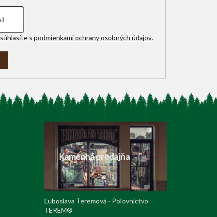
súhlasíte s
podmienkami ochrany osobných údajov
.
A
Kamenná predajňa
Ľuboslava Teremová - Poľovnictvo
TEREM®