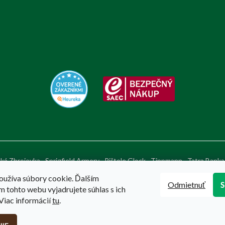
ká Zbrojovka
Sprigfield Armory
Pištole Glock
Tippmann
Tatra Banka
oužíva súbory cookie. Ďalším
Odmietnuť
 tohto webu vyjadrujete súhlas s ich
Viac informácií
tu
.