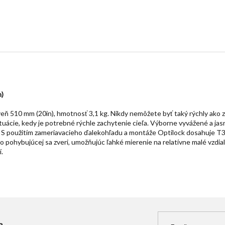
n)
veň 510 mm (20in), hmotnosť 3,1 kg. Nikdy nemôžete byť taký rýchly ako z
tuácie, kedy je potrebné rýchle zachytenie cieľa. Výborne vyvážené a jas
 S použitím zameriavacieho ďalekohľadu a montáže Optilock dosahuje T3x
 pohybujúcej sa zveri, umožňujúc ľahké mierenie na relatívne malé vzdial
.