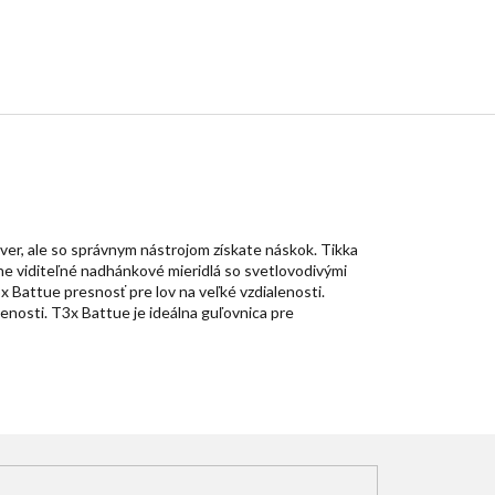
ver, ale so správnym nástrojom získate náskok. Tikka
ne viditeľné nadhánkové mieridlá so svetlovodivými
 Battue presnosť pre lov na veľké vzdialenosti.
enosti. T3x Battue je ideálna guľovnica pre