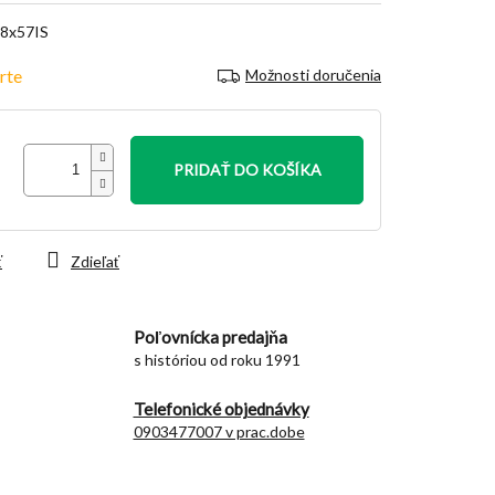
 8x57IS
rte
Možnosti doručenia
PRIDAŤ DO KOŠÍKA
ť
Zdieľať
Poľovnícka predajňa
s históriou od roku 1991
Telefonické objednávky
0903477007 v prac.dobe