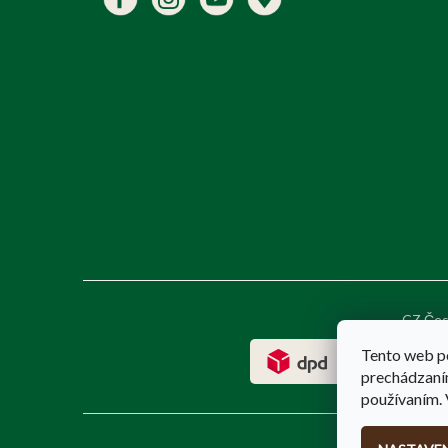
CZ Čes
Tento web p
prechádzaním
používaním. 