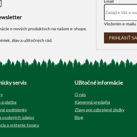
Email
wsletter
Vložením e-mailu 
rmácie o nových produktoch na našom e-shope.
PRIHLÁSIŤ S
ícky servis
Užitočné informácie
ty
O nás
 a platba
Kamenná predajňa
né podmienky
Zľavy pre ozbrojené zložky
 osobných údajov
Blog
cia a vrátenie tovaru