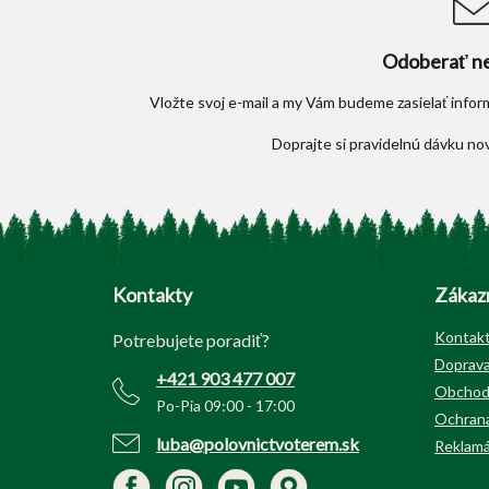
Odoberať ne
Vložte svoj e-mail a my Vám budeme zasielať info
Z
á
p
Kontakty
Zákazn
ä
t
Kontak
Potrebujete poradiť?
i
Doprava
+421 903 477 007
e
Obchod
Po-Pia 09:00 - 17:00
Ochrana
luba@polovnictvoterem.sk
Reklamá