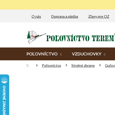
Prejsť
na
obsah
O nás
Doprava a platba
Zľavy pre OZ
POĽOVNÍCTVO
VZDUCHOVKY
Domov
Poľovníctvo
Strelné zbrane
Guľov