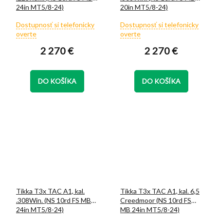
24in MT5/8-24)
20in MT5/8-24)
Priemerné
Priemerné
Dostupnosť si telefonicky
Dostupnosť si telefonicky
hodnotenie
hodnotenie
overte
overte
produktu
produktu
2 270 €
2 270 €
je
je
5,0
5,0
z
z
5
5
DO KOŠÍKA
DO KOŠÍKA
hviezdičiek.
hviezdičiek.
Tikka T3x TAC A1, kal.
Tikka T3x TAC A1, kal. 6,5
.308Win. (NS 10rd FS MB
Creedmoor (NS 10rd FS
24in MT5/8-24)
MB 24in MT5/8-24)