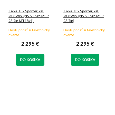
Tikka T3x Sporter, kal.
Tikka T3x Sporter, kal.
.308Win. (NS ST 5rd MSP
.308Win. (NS ST 5rd MSP
23.7in MT18x1)
23.7in)
Priemerné
Priemerné
Dostupnosť si telefonicky
Dostupnosť si telefonicky
hodnotenie
hodnotenie
overte
overte
produktu
produktu
2 295 €
2 295 €
je
je
5,0
5,0
z
z
5
5
DO KOŠÍKA
DO KOŠÍKA
hviezdičiek.
hviezdičiek.