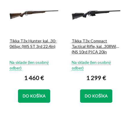
Tikka T3x Hunter, kal. .30-
Tikka T3x Compact
06Spr. (WS ST 3rd 22.4in)
Tactical Rifle, kal. .308Win.
(NS 10rd PICA 20in
MT5/8-24)
Priemerné
Priemerné
Na sklade (len osobný
Na sklade (len osobný
hodnotenie
hodnotenie
odber)
odber)
produktu
produktu
1 460 €
1 299 €
je
je
5,0
5,0
z
z
5
5
DO KOŠÍKA
DO KOŠÍKA
hviezdičiek.
hviezdičiek.