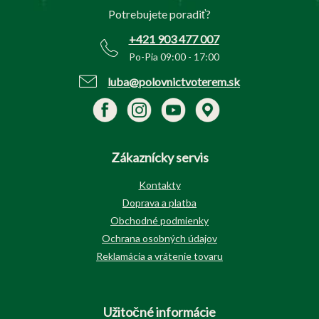
t
Potrebujete poradiť?
i
e
+421 903 477 007
Po-Pia 09:00 - 17:00
luba@polovnictvoterem.sk
Zákaznícky servis
Kontakty
Doprava a platba
Obchodné podmienky
Ochrana osobných údajov
Reklamácia a vrátenie tovaru
Užitočné informácie