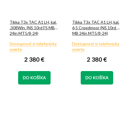
Tikka T3x TAC A1 LH, kal.
Tikka T3x TAC A1 LH, kal.
.308Win. (NS 10rd FS MB
6,5 Creedmoor (NS 10rd FS
24in MT5/8-24)
MB 24in MT5/8-24)
Priemerné
Priemerné
Dostupnosť si telefonicky
Dostupnosť si telefonicky
hodnotenie
hodnotenie
overte
overte
produktu
produktu
2 380 €
2 380 €
je
je
5,0
5,0
z
z
5
5
DO KOŠÍKA
DO KOŠÍKA
hviezdičiek.
hviezdičiek.