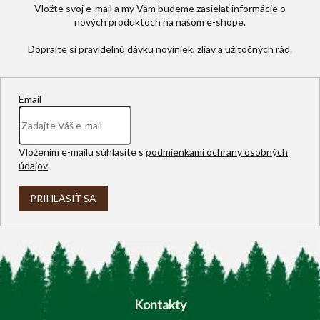
Vložte svoj e-mail a my Vám budeme zasielať informácie o
y
nových produktoch na našom e-shope.
v
ý
p
i
s
u
Email
Vložením e-mailu súhlasíte s
podmienkami ochrany osobných
údajov
.
PRIHLÁSIŤ SA
Z
á
p
Kontakty
ä