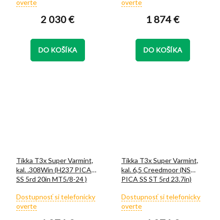
overte
overte
produktu
produktu
2 030 €
1 874 €
je
je
4,8
5,0
z
z
5
5
DO KOŠÍKA
DO KOŠÍKA
hviezdičiek.
hviezdičiek.
Tikka T3x Super Varmint,
Tikka T3x Super Varmint,
kal. .308Win (H237 PICA
kal. 6,5 Creedmoor (NS
SS 5rd 20in MT5/8-24 )
PICA SS ST 5rd 23.7in)
Priemerné
Priemerné
Dostupnosť si telefonicky
Dostupnosť si telefonicky
hodnotenie
hodnotenie
overte
overte
produktu
produktu