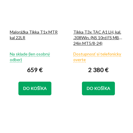
Malorážka Tikka T1x MTR
Tikka T3x TAC A1 LH, kal.
kal 22LR
.308Win. (NS 10rd FS MB
24in MT5/8-24)
Priemerné
Priemerné
Na sklade (len osobný
Dostupnosť si telefonicky
hodnotenie
hodnotenie
odber)
overte
produktu
produktu
659 €
2 380 €
je
je
5,0
5,0
z
z
5
5
DO KOŠÍKA
DO KOŠÍKA
hviezdičiek.
hviezdičiek.