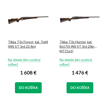
V
e
ý
p
p
r
i
o
s
d
p
u
r
k
o
t
Tikka T3x Forest, kal. 7x64
Tikka T3x Hunter, kal.
d
o
(WS ST 3rd 22.4in)
8x57IS (NS ST 3rd 20in
u
v
MT15x1)
k
Priemerné
Priemerné
t
Na sklade (len osobný
Na sklade (len osobný
hodnotenie
hodnotenie
o
odber)
odber)
produktu
produktu
v
1 608 €
1 476 €
je
je
5,0
4,8
z
z
5
5
DO KOŠÍKA
DO KOŠÍKA
hviezdičiek.
hviezdičiek.