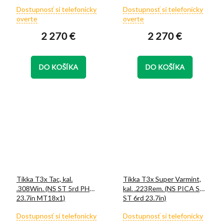
Priemerné
Priemerné
Dostupnosť si telefonicky
Dostupnosť si telefonicky
hodnotenie
hodnotenie
overte
overte
produktu
produktu
2 270 €
2 270 €
je
je
5,0
5,0
z
z
5
5
DO KOŠÍKA
DO KOŠÍKA
hviezdičiek.
hviezdičiek.
Tikka T3x Tac, kal.
Tikka T3x Super Varmint,
.308Win. (NS ST 5rd PHO
kal. .223Rem. (NS PICA SS
23.7in MT18x1)
ST 6rd 23.7in)
Priemerné
Priemerné
Dostupnosť si telefonicky
Dostupnosť si telefonicky
hodnotenie
hodnotenie