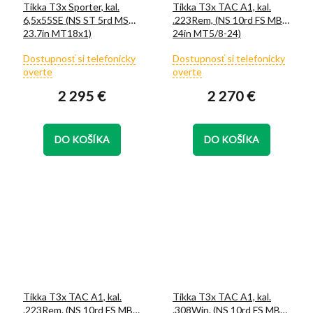
Tikka T3x Sporter, kal.
Tikka T3x TAC A1, kal.
6,5x55SE (NS ST 5rd MSP
.223Rem, (NS 10rd FS MB
23.7in MT18x1)
24in MT5/8-24)
Priemerné
Priemerné
Dostupnosť si telefonicky
Dostupnosť si telefonicky
hodnotenie
hodnotenie
overte
overte
produktu
produktu
2 295 €
2 270 €
je
je
5,0
4,8
z
z
5
5
DO KOŠÍKA
DO KOŠÍKA
hviezdičiek.
hviezdičiek.
Tikka T3x TAC A1, kal.
Tikka T3x TAC A1, kal.
.223Rem. (NS 10rd FS MB
.308Win. (NS 10rd FS MB