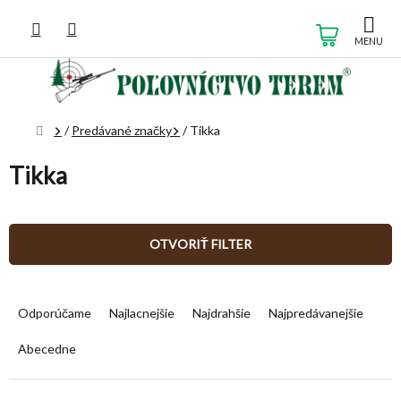
Prejsť
na
NÁKUP
obsah
KOŠÍK
Domov
/
Predávané značky
/
Tikka
Tikka
OTVORIŤ FILTER
R
a
Odporúčame
Najlacnejšie
Najdrahšie
Najpredávanejšie
d
e
Abecedne
n
i