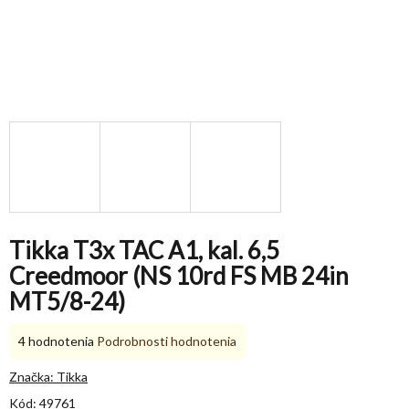
Tikka T3x TAC A1, kal. 6,5
Creedmoor (NS 10rd FS MB 24in
MT5/8-24)
Priemerné
4 hodnotenia
Podrobnosti hodnotenia
hodnotenie
produktu
Značka:
Tikka
je
Kód:
49761