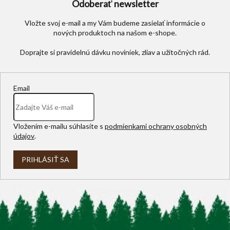
Odoberať newsletter
Vložte svoj e-mail a my Vám budeme zasielať informácie o
nových produktoch na našom e-shope.
Email
Vložením e-mailu súhlasíte s
podmienkami ochrany osobných
údajov
.
PRIHLÁSIŤ SA
Z
á
p