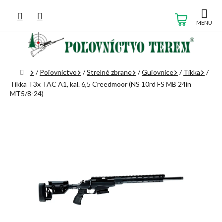
Prejsť
na
NÁKUP
obsah
KOŠÍK
Domov
/
Poľovníctvo
/
Strelné zbrane
/
Guľovnice
/
Tikka
/
Tikka T3x TAC A1, kal. 6,5 Creedmoor (NS 10rd FS MB 24in
MT5/8-24)