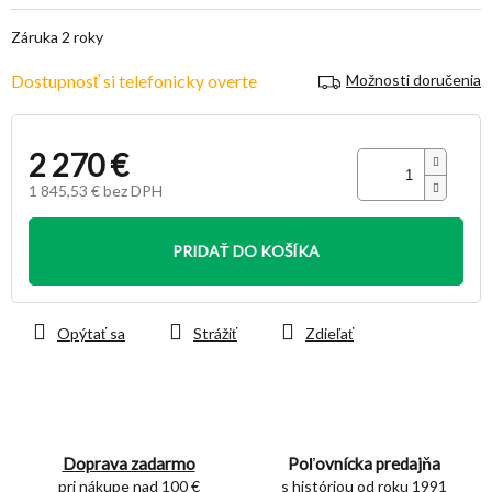
5,0
z
Záruka 2 roky
5
hviezdičiek.
Dostupnosť si telefonicky overte
Možnosti doručenia
2 270 €
1 845,53 € bez DPH
Jednotková
cena:
PRIDAŤ DO KOŠÍKA
Opýtať sa
Strážiť
Zdieľať
Doprava zadarmo
Poľovnícka predajňa
pri nákupe nad 100 €
s históriou od roku 1991