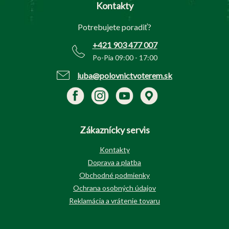
Kontakty
ä
t
Potrebujete poradiť?
i
e
+421 903 477 007
Po-Pia 09:00 - 17:00
luba@polovnictvoterem.sk
Zákaznícky servis
Kontakty
Doprava a platba
Obchodné podmienky
Ochrana osobných údajov
Reklamácia a vrátenie tovaru