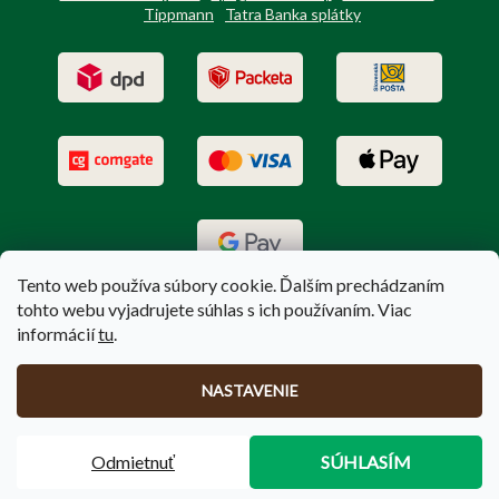
Tippmann
Tatra Banka splátky
Tento web používa súbory cookie. Ďalším prechádzaním
tohto webu vyjadrujete súhlas s ich používaním. Viac
informácií
tu
.
Vytvoril Shoptet
|
Upravil Balkys
NASTAVENIE
Copyright 2026
PoľovníctvoTerem.sk
. Všetky práva vyhradené.
Odmietnuť
SÚHLASÍM
Upraviť nastavenie cookies
🚚
Doprava zadarmo
pri nákupe nad
100 €
❗