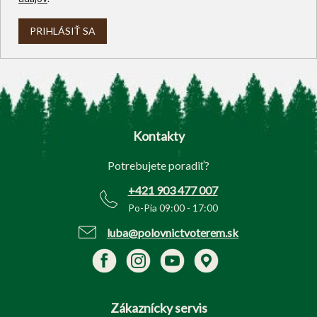
PRIHLÁSIŤ SA
Z
á
p
Kontakty
ä
t
Potrebujete poradiť?
i
e
+421 903 477 007
Po-Pia 09:00 - 17:00
luba@polovnictvoterem.sk
Zákaznícky servis