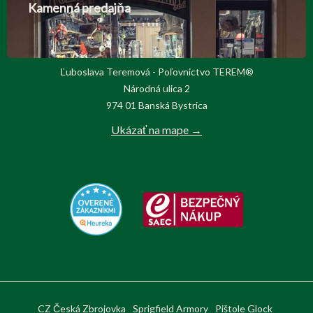
Kamenná predajňa
Ľuboslava Teremová - Poľovnictvo TEREM®
Národná ulica 2
974 01 Banská Bystrica
Ukázať na mape →
CZ Česká Zbrojovka
Sprigfield Armory
Pištole Glock