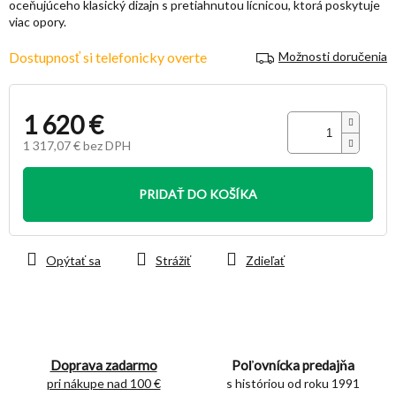
oceňujúceho klasický dizajn s pretiahnutou lícnicou, ktorá poskytuje
hviezdičiek.
viac opory.
Dostupnosť si telefonicky overte
Možnosti doručenia
1 620 €
1 317,07 € bez DPH
Jednotková
cena:
PRIDAŤ DO KOŠÍKA
Opýtať sa
Strážiť
Zdieľať
Doprava zadarmo
Poľovnícka predajňa
pri nákupe nad 100 €
s históriou od roku 1991