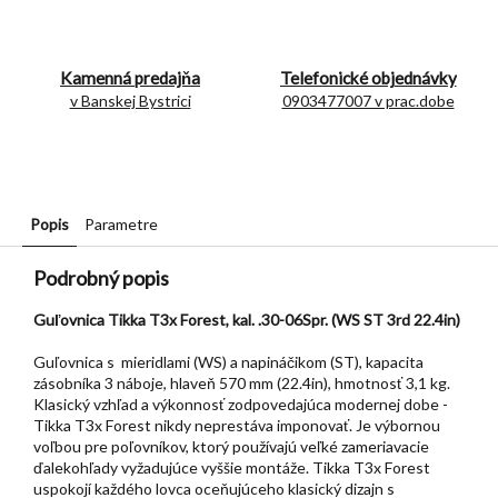
Kamenná predajňa
Telefonické objednávky
v Banskej Bystrici
0903477007 v prac.dobe
Popis
Parametre
Podrobný popis
Guľovnica Tikka T3x Forest, kal. .30-06Spr. (WS ST 3rd 22.4in)
Guľovnica s mieridlami (WS) a napináčikom (ST), kapacita
zásobníka 3 náboje, hlaveň 570 mm (22.4in), hmotnosť 3,1 kg.
Klasický vzhľad a výkonnosť zodpovedajúca modernej dobe -
Tikka T3x Forest nikdy neprestáva imponovať. Je výbornou
voľbou pre poľovníkov, ktorý používajú veľké zameriavacie
ďalekohľady vyžadujúce vyššie montáže. Tikka T3x Forest
uspokojí každého lovca oceňujúceho klasický dizajn s