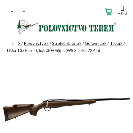
Prejsť
na
NÁKUP
obsah
KOŠÍK
Domov
/
Poľovníctvo
/
Strelné zbrane
/
Guľovnice
/
Tikka
/
Tikka T3x Forest, kal. .30-06Spr. (WS ST 3rd 22.4in)