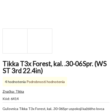
Tikka T3x Forest, kal. .30-06Spr. (WS
ST 3rd 22.4in)
Priemerné
4 hodnotenia
Podrobnosti hodnotenia
hodnotenie
produktu
Značka:
Tikka
je
Kód:
6414
5,0
z
Guľovnica Tikka T3x Forest, kal. .30-06Spr uspokojí každého lovca
5