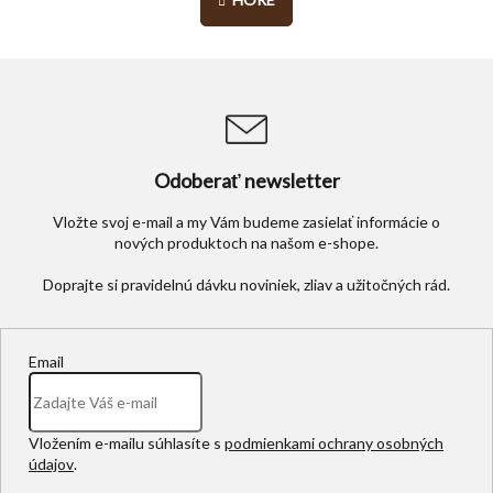
k
l
o
á
v
d
a
a
n
c
i
i
e
e
p
Odoberať newsletter
r
v
Vložte svoj e-mail a my Vám budeme zasielať informácie o
k
nových produktoch na našom e-shope.
y
v
ý
p
i
s
Email
u
Vložením e-mailu súhlasíte s
podmienkami ochrany osobných
údajov
.