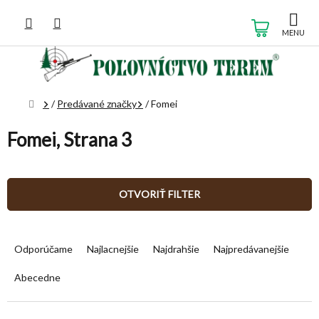
Prejsť
na
NÁKUP
obsah
KOŠÍK
Domov
/
Predávané značky
/
Fomei
Fomei
, Strana 3
OTVORIŤ FILTER
R
a
Odporúčame
Najlacnejšie
Najdrahšie
Najpredávanejšie
d
e
Abecedne
n
i