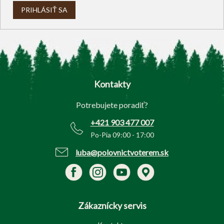
PRIHLÁSIŤ SA
Z
á
p
Kontakty
ä
t
Potrebujete poradiť?
i
e
+421 903 477 007
Po-Pia 09:00 - 17:00
luba@polovnictvoterem.sk
Zákaznícky servis