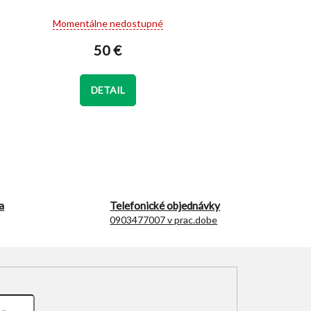
Priemerné
Momentálne nedostupné
hodnotenie
produktu
50 €
je
5,0
z
DETAIL
5
hviezdičiek.
a
Telefonické objednávky
0903477007 v prac.dobe