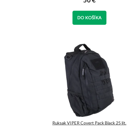
50 €
je
5,0
z
DO KOŠÍKA
5
hviezdičiek.
Ruksak VIPER Covert Pack Black 25 lit.