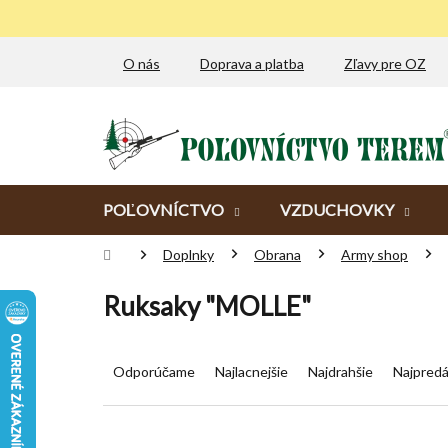
Prejsť
na
obsah
O nás
Doprava a platba
Zľavy pre OZ
POĽOVNÍCTVO
VZDUCHOVKY
Domov
Doplnky
Obrana
Army shop
Ruksaky "MOLLE"
R
a
Odporúčame
Najlacnejšie
Najdrahšie
Najpredá
d
e
n