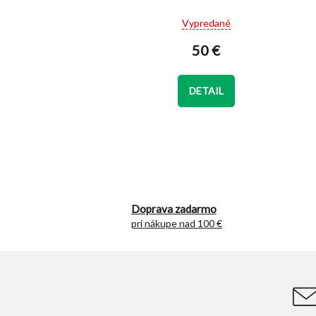
Priemerné
Vypredané
hodnotenie
produktu
50 €
je
4,4
z
DETAIL
5
hviezdičiek.
Doprava zadarmo
pri nákupe nad 100 €