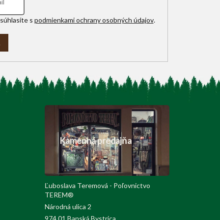
súhlasíte s
podmienkami ochrany osobných údajov
.
A
Kamenná predajňa
Ľuboslava Teremová - Poľovnictvo
TEREM®
Národná ulica 2
974 01 Banská Bystrica