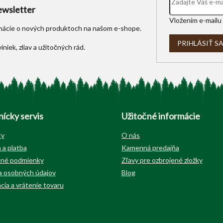
y
wsletter
v
Vložením e-mailu 
ý
rmácie o nových produktoch na našom e-shope.
p
i
PRIHLÁSIŤ S
s
u
ícky servis
Užitočné informácie
ty
O nás
 a platba
Kamenná predajňa
né podmienky
Zľavy pre ozbrojené zložky
 osobných údajov
Blog
cia a vrátenie tovaru