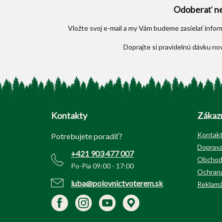
Odoberať ne
Vložte svoj e-mail a my Vám budeme zasielať info
Z
á
p
Kontakty
Zákazn
ä
t
Kontak
Potrebujete poradiť?
i
Doprava
+421 903 477 007
e
Obchod
Po-Pia 09:00 - 17:00
Ochrana
luba@polovnictvoterem.sk
Reklamá