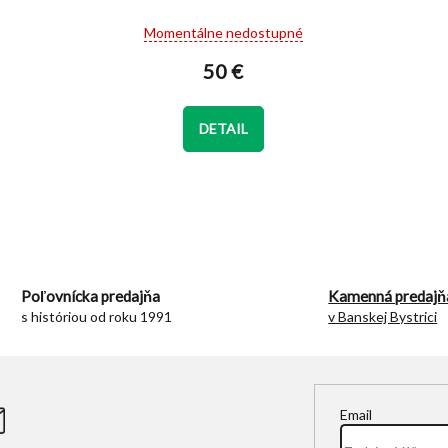
Priemerné
Momentálne nedostupné
hodnotenie
produktu
50 €
je
5,0
z
DETAIL
5
hviezdičiek.
O
v
l
á
d
Poľovnícka predajňa
Kamenná predajň
a
s históriou od roku 1991
v Banskej Bystrici
c
i
e
p
r
Email
v
k