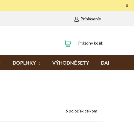
Prihlásenie
NÁKUPNÝ
Prázdny košík
KOŠÍK
DOPLNKY
VÝHODNÉ SETY
DARČEKY
6
položiek celkom