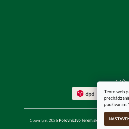
CZ Čes
Tento web p
prechádzaním
používaním. 
NASTAVEN
Copyright 2026
PoľovníctvoTerem.sk
. Všetky práva v