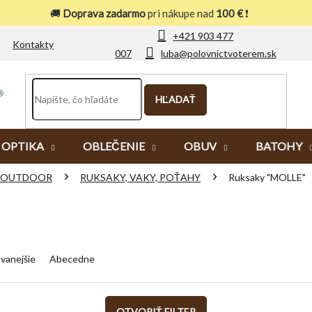
🚚
Doprava zadarmo
pri nákupe nad
100 €
❗
+421 903 477
Kontakty
007
luba@polovnictvoterem.sk
HĽADAŤ
OPTIKA
OBLEČENIE
OBUV
BATOHY
OUTDOOR
RUKSAKY, VAKY, POŤAHY
Ruksaky "MOLLE"
vanejšie
Abecedne
OTVORIŤ FILTER