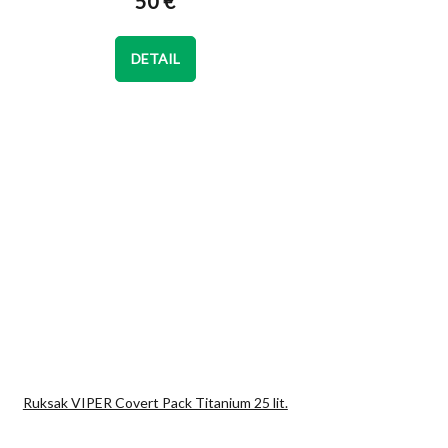
50 €
je
5,0
z
DETAIL
5
hviezdičiek.
Ruksak VIPER Covert Pack Titanium 25 lit.