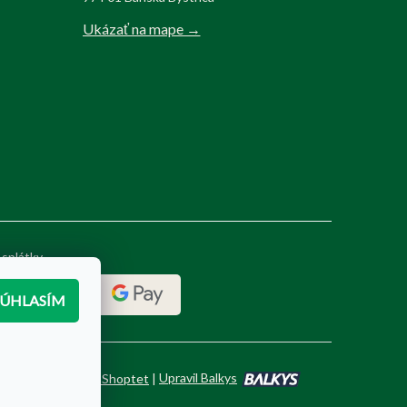
Ukázať na mape →
 splátky
SÚHLASÍM
Vytvoril Shoptet
|
Upravil Balkys